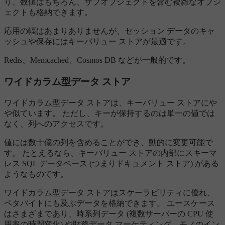
り、数値はもちろん、サブオブジェクトを含む複雑なオブジ
ェクトも格納できます。
応用の幅はあまりありませんが、セッション データのキャ
ッシュや保存にはキーバリュー ストアが最適です。
Redis、Memcached、Cosmos DB などが一般的です。
ワイドカラム型データ ストア
ワイドカラム型データ ストアは、キーバリュー ストアにや
や似ています。 ただし、キーが保持するのは単一の値では
なく、列へのアクセスです。
値には数十億の列を含めることができ、動的に変更可能で
す。 たとえるなら、キーバリュー ストアの内部にスキーマ
レス SQL データベース (つまりドキュメント ストア) がある
ようなものです。
ワイドカラム型データ ストアはスケーラビリティに優れ、
ペタバイトにも及ぶデータを格納できます。 ユースケース
はさまざまであり、時系列データ (複数サーバーの CPU 使
用率の時間変化) や財務データ マーケティング、モノのイン