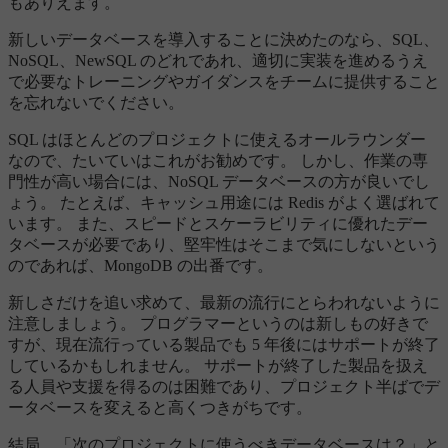
もありえます。
新しいデータベースを導入することに決めたのなら、SQL、
NoSQL、NewSQL のどれであれ、適切に実装を進めるうえ
で必要なトレーニングやガイダンスをチームに提供すること
を忘れないでください。
SQL はほとんどのプロジェクトに使えるオールラウンダー
なので、たいていはこれがお勧めです。 しかし、作業の専
門性が高い場合には、NoSQL データベースの方が良いでし
ょう。 たとえば、キャッシュ用途には Redis がよく選ばれて
います。 また、スピードとスケーラビリティに優れたデー
タベースが必要であり、堅牢性はそこまで気にしないという
のであれば、MongoDB の出番です。
新しさだけを追い求めて、最新の流行にとらわれないように
注意しましょう。 プログラマーというのは新しもの好きで
すが、現在流行っている製品でも 5 年後にはサポートが終了
しているかもしれません。 サポートが終了した製品を扱え
る人員や支援を得るのは困難であり、プロジェクト半ばでデ
ータベースを変えると高くつきがちです。
結局、「次のプロジェクトに使うべきデータベースは？」と