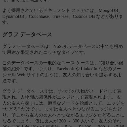
よく採用されているドキュメント ストアには、MongoDB、
DynamoDB、Couchbase、Firebase、Cosmos DB などがありま
す。
グラフ データベース
グラフ データベースは、NoSQL データベースの中でも極め
て用途が限定されたニッチなタイプです。
このデータベースの一般的なユース ケースは、”知り合い候
補の紹介” です。 つまり、Facebook や LinkedIn などのソー
シャル Web サイトのように、友人の知り合いを提示する用
途です。
グラフ データベースでは、すべての人物がノードとして表
現され、人物間の関係性がエッジとして表現されます。 友
人の友人を探すには、適当なノードを始点として、エッジを
“たどる” だけです。 まずは友人へとつながるエッジをたど
り、そこから友人の友人へとつながるエッジをたどることに
なるでしょう。 仮に友人が 200 ～ 300 人いて、友人のそれ
ぞれに友人が (多少の重複はあるとして) 200 ～ 300 人いる場