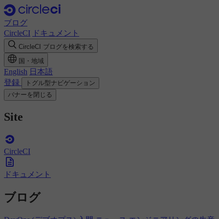
ブログ
CircleCI
ドキュメント
CircleCI ブログを検索する
国・地域
English
日本語
登録
トグル型ナビゲーション
バナーを閉じる
Site
CircleCI
ドキュメント
ブログ