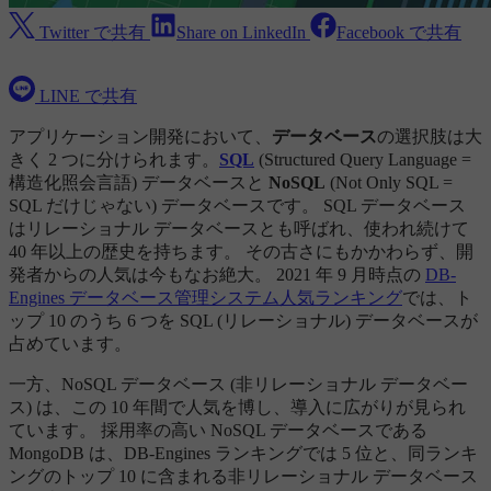
Twitter で共有
Share on LinkedIn
Facebook で共有
LINE で共有
アプリケーション開発において、
データベース
の選択肢は大
きく 2 つに分けられます。
SQL
(Structured Query Language =
構造化照会言語) データベースと
NoSQL
(Not Only SQL =
SQL だけじゃない) データベースです。 SQL データベース
はリレーショナル データベースとも呼ばれ、使われ続けて
40 年以上の歴史を持ちます。 その古さにもかかわらず、開
発者からの人気は今もなお絶大。 2021 年 9 月時点の
DB-
Engines データベース管理システム人気ランキング
では、ト
ップ 10 のうち 6 つを SQL (リレーショナル) データベースが
占めています。
一方、NoSQL データベース (非リレーショナル データベー
ス) は、この 10 年間で人気を博し、導入に広がりが見られ
ています。 採用率の高い NoSQL データベースである
MongoDB は、DB-Engines ランキングでは 5 位と、同ランキ
ングのトップ 10 に含まれる非リレーショナル データベース