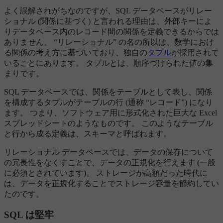
よく誤解されがちなのですが、SQL データベースがリレー
ショナル (関係に基づく) と言われる理由は、外部キーによ
りデータベース内のレコード間の関係を定義できるからでは
ありません。 “リレーショナル” の名の所以は、数学におけ
る関係の考え方に基づいており、独自の
タプル
が採用されて
いることにあります。 タプルとは、順序づけられた値の集
まりです。
SQL データベースでは、関係をテーブルとして表し、関係
を構成するタプルがテーブルの行 (通称 “レコード”) になり
ます。 つまり、ソフトウェア用に形式化された巨大な Excel
スプレッドシートのようなものです。 このようなテーブル
と行から成る定義は、スキーマと呼ばれます。
リレーショナル データベースでは、データの保存について
の冗長性をなくすことで、データの正規化を行えます (一般
に必須とされています)。 ストレージが高額だった時代に
は、データを正規化することでストレージ容量を節約してい
たのです。
SQL は堅牢