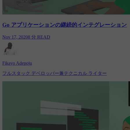
Go アプリケーションの継続的インテグレーション
Nov 17, 2020
8 分 READ
Fikayo Adepoju
フルスタック デベロッパー兼テクニカル ライター