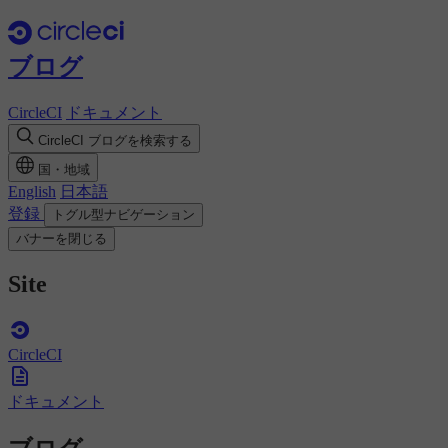
ブログ
CircleCI
ドキュメント
CircleCI ブログを検索する
国・地域
English
日本語
登録
トグル型ナビゲーション
バナーを閉じる
Site
CircleCI
ドキュメント