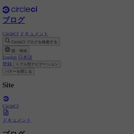
ブログ
CircleCI
ドキュメント
CircleCI ブログを検索する
国・地域
English
日本語
登録
トグル型ナビゲーション
バナーを閉じる
Site
CircleCI
ドキュメント