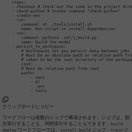
steps:
-
checkout
# Check out the code in the project dire
-
check-python
# Invoke command "check-python"
-
create-env
-
run:
command:
sh
./tools/install.sh
name:
Run
script
to
install
dependencies
-
run:
command:
python3
./ml/1_build.py
name:
Build
the
model
-
persist_to_workspace:
# Workspaces let you persist data between jobs 
# Must be an absolute path or relative path fro
# taken to be the root directory of the workspa
root:
.
# Must be relative path from root
paths:
-
venv
-
ml
-
.env
-
tools
クリップボードにコピー
ワークフローは複数のジョブで構成されます。ジョブは、順
次実行することも、同時実行することもできます。
build-
ワークフローでは、
ジョブ、
ジ
deploy
install-build
train