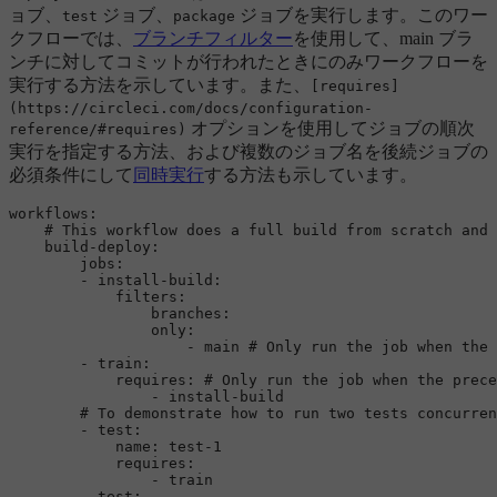
ョブ、
ジョブ、
ジョブを実行します。このワー
test
package
クフローでは、
ブランチフィルター
を使用して、main ブラ
ンチに対してコミットが行われたときにのみワークフローを
実行する方法を示しています。また、
[requires]
(https://circleci.com/docs/configuration-
オプションを使用してジョブの順次
reference/#requires)
実行を指定する方法、および複数のジョブ名を後続ジョブの
必須条件にして
同時実行
する方法も示しています。
workflows:
# This workflow does a full build from scratch and 
build-deploy:
jobs:
-
install-build:
filters:
branches:
only:
-
main
# Only run the job when the 
-
train:
requires:
# Only run the job when the prece
-
install-build
# To demonstrate how to run two tests concurren
-
test:
name:
test-1
requires:
-
train
-
test: