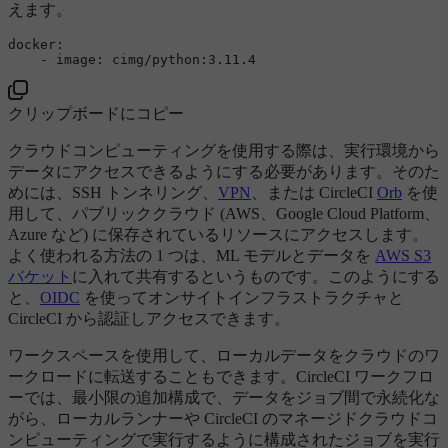
えます。
docker:
-
image:
cimg/python:3.11.4
クリップボードにコピー
クラウドコンピューティングを使用する際は、実行環境から
データにアクセスできるようにする必要があります。そのた
めには、SSH トンネリング、
VPN
、または CircleCI
Orb
を使
用して、パブリッククラウド (AWS、Google Cloud Platform、
Azure など) に保存されているリソースにアクセスします。
よく使われる方法の 1 つは、ML モデルとデータを
AWS S3
バケット
に入れて共有するというものです。このようにする
と、
OIDC
を使ってオンサイトインフラストラクチャと
CircleCI から認証しアクセスできます。
ワークスペースを使用して、ローカルデータをクラウドのワ
ークロードに転送することもできます。CircleCI ワークフロ
ーでは、最小限の追加構成で、データをジョブ間で永続化な
がら、ローカルランナーや CircleCI のマネージドクラウドコ
ンピューティングで実行するように構成されたジョブを実行