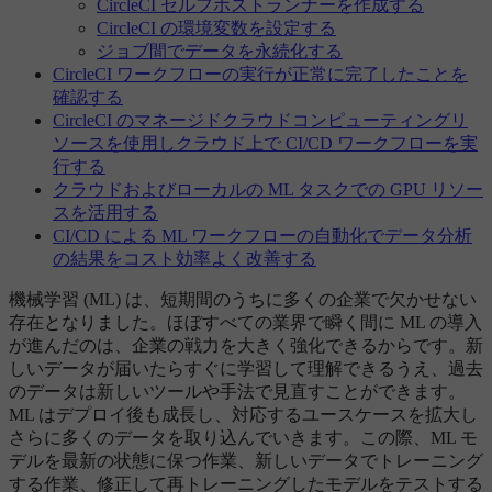
CircleCI セルフホストランナーを作成する
CircleCI の環境変数を設定する
ジョブ間でデータを永続化する
CircleCI ワークフローの実行が正常に完了したことを
確認する
CircleCI のマネージドクラウドコンピューティングリ
ソースを使用しクラウド上で CI/CD ワークフローを実
行する
クラウドおよびローカルの ML タスクでの GPU リソー
スを活用する
CI/CD による ML ワークフローの自動化でデータ分析
の結果をコスト効率よく改善する
機械学習 (ML) は、短期間のうちに多くの企業で欠かせない
存在となりました。ほぼすべての業界で瞬く間に ML の導入
が進んだのは、企業の戦力を大きく強化できるからです。新
しいデータが届いたらすぐに学習して理解できるうえ、過去
のデータは新しいツールや手法で見直すことができます。
ML はデプロイ後も成長し、対応するユースケースを拡大し
さらに多くのデータを取り込んでいきます。この際、ML モ
デルを最新の状態に保つ作業、新しいデータでトレーニング
する作業、修正して再トレーニングしたモデルをテストする