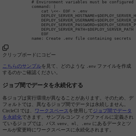
# Environment variables must be configured 
command:
|

                cat \<<- EOF > .env

                DEPLOY_SERVER_HOSTNAME=$DEPLOY_SERVER_H
                DEPLOY_SERVER_USERNAME=$DEPLOY_SERVER_U
                DEPLOY_SERVER_PASSWORD=$DEPLOY_SERVER_P
                DEPLOY_SERVER_PATH=$DEPLOY_SERVER_PATH

name:
Create
.env
file
containing
secrets
クリップボードにコピー
こちらのサンプル
を見て、どのような
ファイルを作成
.env
するのかご確認ください。
ジョブ間でデータを永続化する
各ジョブは実行環境が異なることがあります。そのため、デ
フォルトでは、異なるジョブ間でデータは永続しません。
CircleCI では、
ワークスペース
を使用して
ジョブ間でデータ
を永続化
できます。サンプルコンフィグファイルに定義され
ているジョブでは、パス
、
、
にあるデータとツ
venv
ml
.env
ールが変更時にワークスペースに永続化されます。