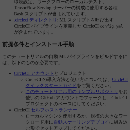
環境設定、ワークフローのローカルテスト、
TensorFlow Serving サーバーの構成に使用する各種
Bash スクリプトが含まれています。
.circleci ディレクトリ
: ML スクリプトを呼び出す
CircleCI パイプラインを定義した CircleCI
config.yml
が含まれています。
前提条件とインストール手順
このチュートリアルの自動 ML パイプラインをビルドするに
は、以下のものが必要です。
CircleCI アカウント
とプロジェクト
CircleCI の導入方法と使い方については、
CircleCI
クイックスタートガイド
をご覧ください。
このチュートリアル用のサンプルリポジトリ
をお
使いの GitHub アカウントでフォークし、CircleCI
プロジェクトのベースにしてください。
CircleCI
セルフホストランナー
ローカルマシンを使用するか、規模の大きなワー
クロード用に
自動スケーリングデプロイ
に組み込
む形でセットアップしてください。