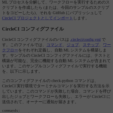
ML プロセスを分解して、ワークフローを実行するためのス
クリプトを作成したら (または、今回のサンプルのスクリプ
トをコピーしたら)、それを GitHub にパブリッシュして
CircleCI プロジェクトとしてインポート
します。
CircleCI コンフィグファイル
CircleCI コンフィグファイルのパスは
.circleci/config.yml
で
す。このファイルでは、
コマンド
、
ジョブ
、
ステップ
、
ワー
クフロー
をそれぞれ定義し、自動 ML システムを構築しま
す。サンプルの CircleCI コンフィグファイルには、テストと
構築が可能な、完全に機能する自動 ML システムが含まれて
います。このサンプルコンフィグファイルで実行する機能
を、以下に示します。
このコンフィグファイルの check-python コマンドは、
CircleCI 実行環境でターミナルコマンドを実行する方法を示
しています。このコマンドが失敗した場合、コマンドを呼び
出したジョブとワークフローも失敗し、エラーが CircleCI に
送信されて、オーナーに通知が届きます。
commands: