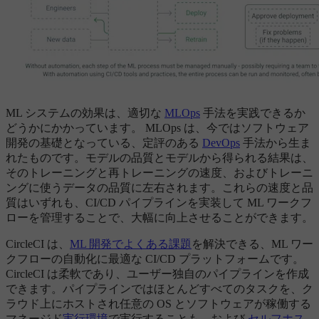
ML システムの効果は、適切な
MLOps
手法を実践できるか
どうかにかかっています。 MLOps は、今ではソフトウェア
開発の基礎となっている、定評のある
DevOps
手法から生ま
れたものです。モデルの品質とモデルから得られる結果は、
そのトレーニングと再トレーニングの速度、およびトレーニ
ングに使うデータの品質に左右されます。これらの速度と品
質はいずれも、CI/CD パイプラインを実装して ML ワークフ
ローを管理することで、大幅に向上させることができます。
CircleCI は、
ML 開発でよくある課題
を解決できる、ML ワー
クフローの自動化に最適な CI/CD プラットフォームです。
CircleCI は柔軟であり、ユーザー独自のパイプラインを作成
できます。パイプラインではほとんどすべてのタスクを、ク
ラウド上にホストされ任意の OS とソフトウェアが稼働する
マネージド
実行環境
で実行することも、および
セルフホス