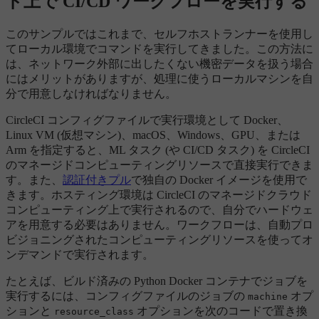
ド上で CI/CD ワークフローを実行する
このサンプルではこれまで、セルフホストランナーを使用し
てローカル環境でコマンドを実行してきました。この方法に
は、ネットワーク外部に出したくない機密データを扱う場合
にはメリットがありますが、処理に使うローカルマシンを自
分で用意しなければなりません。
CircleCI コンフィグファイルで実行環境として Docker、
Linux VM (仮想マシン)、macOS、Windows、GPU、または
Arm を指定すると、ML タスク (や CI/CD タスク) を CircleCI
のマネージドコンピューティングリソースで直接実行できま
す。また、
認証付きプル
で独自の Docker イメージを使用で
きます。ホスティング環境は CircleCI のマネージドクラウド
コンピューティング上で実行されるので、自分でハードウェ
アを用意する必要はありません。ワークフローは、自動プロ
ビジョニングされたコンピューティングリソースを使ってオ
ンデマンドで実行されます。
たとえば、ビルド済みの Python Docker コンテナでジョブを
実行するには、コンフィグファイルのジョブの
オプ
machine
ションと
オプションを次のコードで置き換
resource_class