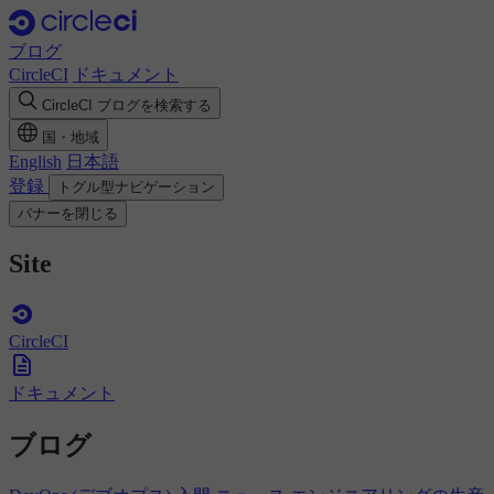
ブログ
CircleCI
ドキュメント
CircleCI ブログを検索する
国・地域
English
日本語
登録
トグル型ナビゲーション
バナーを閉じる
Site
CircleCI
ドキュメント
ブログ