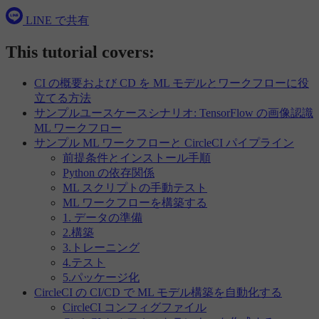
LINE で共有
This tutorial covers:
CI の概要および CD を ML モデルとワークフローに役
立てる方法
サンプルユースケースシナリオ: TensorFlow の画像認識
ML ワークフロー
サンプル ML ワークフローと CircleCI パイプライン
前提条件とインストール手順
Python の依存関係
ML スクリプトの手動テスト
ML ワークフローを構築する
1. データの準備
2.構築
3.トレーニング
4.テスト
5.パッケージ化
CircleCI の CI/CD で ML モデル構築を自動化する
CircleCI コンフィグファイル