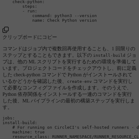
check-python:
steps:
-
run:
command:
python3
--version
name:
Check
Python
version
クリップボードにコピー
コマンドはジョブ内で複数回再使用することも、1 回限りの
ステップとすることもできます。以下の
ジョ
install-build
ブは、他の ML スクリプトを実行するための環境を準備して
います。プロジェクトコードをチェックアウトし、前に定義
した check-python コマンドで Python がインストールされて
いるかどうかを確認した後、
コマンドを実行し
create-env
て必要なコンフィグファイルを作成します。そのうえで、
Python 依存関係をインストールする一連のコマンドを実行
した後、ML パイプラインの最初の構築ステップを実行しま
す。
jobs:
install-build:
# For running on CircleCI's self-hosted runners - d
machine:
true
resource_class:
RUNNER_NAMESPACE/RUNNER_RESOURCE_CL