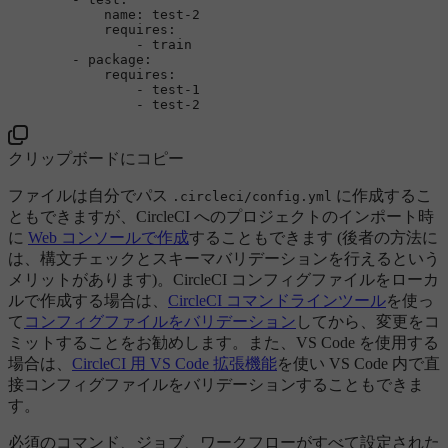
name:
test-2
requires:
-
train
-
package:
requires:
-
test-1
-
test-2
クリップボードにコピー
ファイルは自分でパス
に作成するこ
.circleci/config.yml
ともできますが、CircleCI へのプロジェクトのインポート時
に
Web コンソールで作成
することもできます (後者の方法に
は、構文チェックとスキーマバリデーションを行えるという
メリットがあります)。CircleCI コンフィグファイルをローカ
ルで作成する場合は、
CircleCI コマンドラインツール
を使っ
て
コンフィグファイルをバリデーション
してから、変更をコ
ミットすることをお勧めします。また、VS Code を使用する
場合は、
CircleCI 用 VS Code 拡張機能
を使い VS Code 内で直
接コンフィグファイルをバリデーションすることもできま
す。
必須のコマンド、ジョブ、ワークフローがすべて設定された