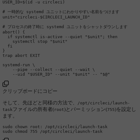
USER_ID=$(
id
 -u circleci)

# 一時的な systemd ユニットにわかりやすい名前をつけます
unit=
"circleci-
$CIRCLECI_LAUNCH_ID
"
# プロセスの終了時に systemd ユニットをシャットダウンします
abort
() {

if
 systemctl is-active --quiet 
"
$unit
"
; 
then
    systemctl stop 
"
$unit
"
fi
trap
 abort EXIT

systemd-run \

    --pipe --collect --quiet --
wait
 \

    --uid 
"
$USER_ID
"
 --unit 
"
$unit
"
 -- 
"
$@
"
クリップボードにコピー
そして、先ほどと同様の方法で、
/opt/circleci/launch-
ファイルの所有者(
)とパーミッション(
)を設定し
task
root
755
ます。
sudo
chown
sudo
chmod