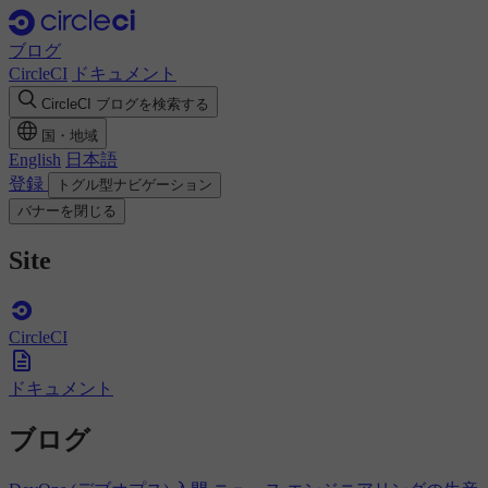
ブログ
CircleCI
ドキュメント
CircleCI ブログを検索する
国・地域
English
日本語
登録
トグル型ナビゲーション
バナーを閉じる
Site
CircleCI
ドキュメント
ブログ