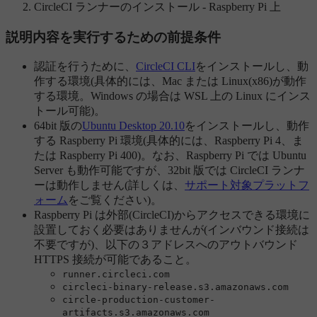
CircleCI ランナーのインストール - Raspberry Pi 上
説明内容を実行するための前提条件
認証を行うために、
CircleCI CLI
をインストールし、動
作する環境(具体的には、Mac または Linux(x86)が動作
する環境。Windows の場合は WSL 上の Linux にインス
トール可能)。
64bit 版の
Ubuntu Desktop 20.10
をインストールし、動作
する Raspberry Pi 環境(具体的には、Raspberry Pi 4、ま
たは Raspberry Pi 400)。なお、Raspberry Pi では Ubuntu
Server も動作可能ですが、32bit 版では CircleCI ランナ
ーは動作しません(詳しくは、
サポート対象プラットフ
ォーム
をご覧ください)。
Raspberry Pi は外部(CircleCI)からアクセスできる環境に
設置しておく必要はありませんが(インバウンド接続は
不要ですが)、以下の３アドレスへのアウトバウンド
HTTPS 接続が可能であること。
runner.circleci.com
circleci-binary-release.s3.amazonaws.com
circle-production-customer-
artifacts.s3.amazonaws.com