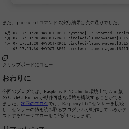
また、
コマンドの実行結果は次の通りでした。
journalctl
4
月 
07
17
:
11
:
28
 MAYOCT-RP01 systemd[
1
]: Started CircleC
4
月 
07
17
:
11
:
28
 MAYOCT-RP01 circleci-launch-agent[
3515
4
月 
07
17
:
11
:
28
 MAYOCT-RP01 circleci-launch-agent[
3515
4
月 
07
17
:
11
:
30
 MAYOCT-RP01 circleci-launch-agent[
3515
クリップボードにコピー
おわりに
今回のブログでは、Raspberry Pi の Ubuntu 環境上で Arm 版
の CircleCI Runner が動作可能な環境を構築することができ
ました。
次回のブログ
では、Raspberry Pi にセンサーを接続
し、センサーの値を読み取るプログラムが動作しているかテ
ストするワークフローをご紹介いたします。