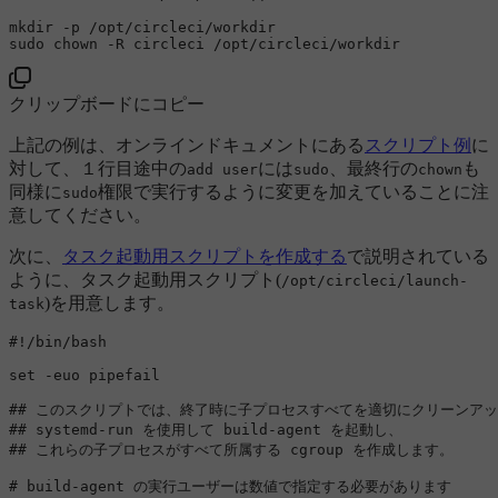
mkdir
sudo
chown
クリップボードにコピー
上記の例は、オンラインドキュメントにある
スクリプト例
に
対して、１行目途中の
には
、最終行の
も
add user
sudo
chown
同様に
権限で実行するように変更を加えていることに注
sudo
意してください。
次に、
タスク起動用スクリプトを作成する
で説明されている
ように、タスク起動用スクリプト(
/opt/circleci/launch-
)を用意します。
task
#!/bin/bash
set
 -euo pipefail

## このスクリプトでは、終了時に子プロセスすべてを適切にクリーンア
## systemd-run を使用して build-agent を起動し、
## これらの子プロセスがすべて所属する cgroup を作成します。
# build-agent の実行ユーザーは数値で指定する必要があります