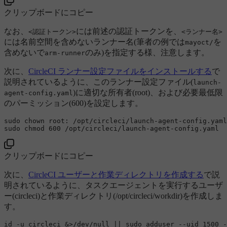
クリップボードにコピー
なお、
には前述の認証トークンを、
<認証トークン>
<ランナー名>
には名前空間を含めないランナー名(筆者の例では
を
mayoct/
含めないで
のみ)を指定する様、注意します。
arm-runner
次に、
CircleCI ランナー設定ファイルをインストールする
で
説明されているように、このランナー設定ファイル(
launch-
)に適切な所有者(root)、および必要最低限
agent-config.yaml
のパーミッション(600)を設定します。
sudo
chown
sudo
chmod
クリップボードにコピー
次に、
CircleCI ユーザーと作業ディレクトリを作成する
で説
明されているように、タスクエージェントを実行するユーザ
ー(circleci)と作業ディレクトリ(/opt/circleci/workdir)を作成しま
す。
id
 -u circleci &>/dev/null || 
sudo
 adduser --uid 1500 -