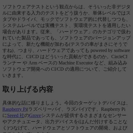
ソフトウェアテストという観点からは、そういった非デジタ
ルに由来する入力のテストをどう扱うか、単体レベルではス
タブやドライバ、モックでソフトウェア的に代替しつつも、
システムレベルでは実機テスト、実環境テストを適用したい
場合があります。従来、「ハードウェア」のカテゴリで扱わ
れていた製品であっても、ソフトウェアのバージョンアップ
によって、新たな機能が加わる(テスラの車がまさにそうで
すね)、つまり、ハードウェアであっても powered by software
な時代に、CI/CD はどういった貢献ができるのか。CircleCI
ランナー や Arm ベースの Machine Executor など、組み込み
ソフトウェア開発への CI/CD の適用について、ご紹介して
いきます。
取り上げる内容
具体的な話に移りましょう。今回のターゲットデバイスは、
Raspberry Pi
(ラズベリーパイ、ラズパイ)です。Raspberry Pi
に
Seeed 社
の
Grove
システムが提供するさまざまなセンサー
やアクチュエータ、出力デバイスを(はんだ付けすることな
く)つなげて、ハードウェアとソフトウェアの開発、および