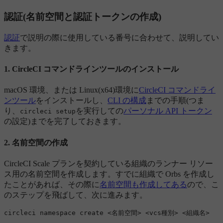
認証(名前空間と認証トークンの作成)
認証
で説明の際に使用している番号に合わせて、説明してい
きます。
1. CircleCI コマンドラインツールのインストール
macOS 環境、または Linux(x64)環境に
CircleCI コマンドライ
ンツール
をインストールし、
CLI の構成
までの手順(つま
り、
を実行しての
パーソナル API トークン
circleci setup
の設定)までを完了しておきます。
2. 名前空間の作成
CircleCI Scale プランを契約している組織のランナー リソー
ス用の名前空間を作成します。すでに組織で Orbs を作成し
たことがあれば、その際に
名前空間も作成してある
ので、こ
のステップを飛ばして、次に進みます。
circleci namespace create 
<
名前空間
>
<
vcs種別
>
<
組織名
>