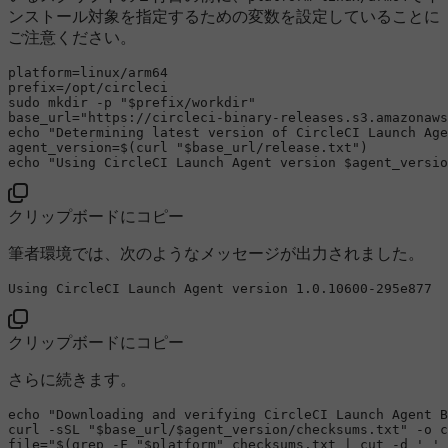
ンストール対象を指定するための変数を設定していることに
ご注意ください。
platform=linux/arm64

sudo
mkdir
 -p 
"
$prefix
/workdir"
base_url=
"https://circleci-binary-releases.s3.amazonaws
echo
"Determining latest version of CircleCI Launch Age
agent_version=$(curl 
"
$base_url
/release.txt"
echo
"Using CircleCI Launch Agent version 
$agent_versio
クリップボードにコピー
筆者環境では、次のようなメッセージが出力されました。
Using
 CircleCI Launch Agent version 
1.0
.10600
-295e877
クリップボードにコピー
さらに続きます。
echo
"Downloading and verifying CircleCI Launch Agent B
curl -sSL 
"
$base_url
/
$agent_version
/checksums.txt"
 -o c
file=
"
$(grep -F 
"
$platform
"
 checksums.txt | cut -d ' ' 