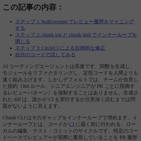
この記事の内容：
ステップ 1: build-prompt でレビュー履歴をマイニング
する
ステップ 2: chunk init と chunk skill でインナーループを
閉じる
ステップ 3: CircleCI による自律的な修正
自分のコードで試してみる
AI コーディングエージェントは高速です。関数を生成し、
モジュールをリファクタリングし、定型コードを人間よりも
速く組み上げます。しかしデフォルトでは、チームが合意し
た規約（lint ルール、シニアエンジニアが PR ごとに指摘す
るレビューパターン）を強制することはありません。生成さ
れた diff は、誰かが CI を実行するか注意深く読むまでは問
題がないように見えます。
Chunk CLI はそのギャップをインナーループで埋めます。イ
ンナーループとは、コードが
CI
に届く前に行われる、ロー
カルの編集・テスト・コミットのサイクルです。特定のコー
ドベースでレビュアーが実際に重視していることを PR 履歴