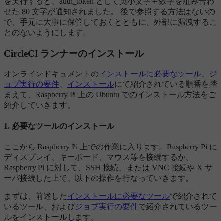
を実行すると、auth_token として英小文字＋数字を組み合わ
せた 80 文字が通知されました。 後で参照する方法はないの
で、手元に大事に保管しておくとともに、外部に漏洩するこ
とのないようにします。
CircleCI ランナーのインストール
オンラインドキュメントの
インストールに必要なツール
、
ジ
ョブ実行の要件
、
インストール
にて紹介されている順番を踏
まえて、Raspberry Pi 上の Ubuntu でのインストール方法をご
紹介していきます。
1. 必要なツールのインストール
ここから Raspberry Pi 上での作業に入ります。Raspberry Pi に
ディスプレイ、キーボード、マウス等を接続するか、
Raspberry Pi に対して、SSH 接続、または VNC 接続や X サ
ーバ接続した上で、以下の操作を行なっていきます。
まずは、前述した
インストールに必要なツール
で紹介されて
いるツール、および
ジョブ実行の要件
で紹介されているツー
ルをインストールします。