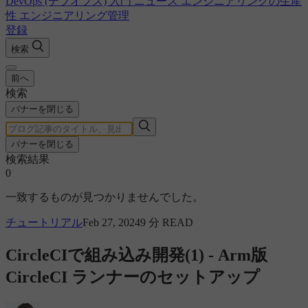
DevOps (デブオプス) 入門
ニュース
エンジニアリングの生産
性
エンジニアリング管理
登録
検索
前へ
検索
バナーを閉じる
バナーを閉じる
検索結果
0
一致するものが見つかりませんでした。
チュートリアル
Feb 27, 2024
9 分 READ
CircleCIで組み込み開発(1) - Arm版
CircleCI ランナーのセットアップ