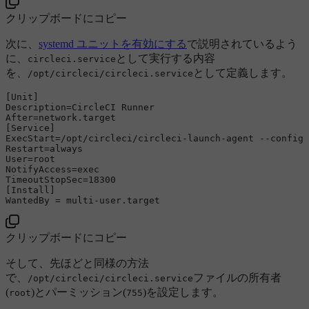
クリップボードにコピー
次に、
systemd ユニットを有効にする
で説明されているよう
に、
として実行する内容
circleci.service
を、
として定義します。
/opt/circleci/circleci.service
[Unit]

Description=CircleCI Runner

After=network.target

[Service]

ExecStart=/opt/circleci/circleci-launch-agent --config 
Restart=always

User=root

NotifyAccess=exec

TimeoutStopSec=18300

[Install]

クリップボードにコピー
そして、先ほどと同様の方法
で、
ファイルの所有者
/opt/circleci/circleci.service
(
)とパーミッション(
)を設定します。
root
755