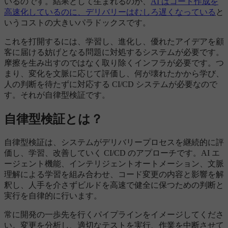
いるのです。結果として生まれるのが、
AI はコード作成を
高速化しているのに、デリバリーはむしろ遅くなっている
と
いうコストの大きいパラドックスです。
これを打開するには、学習し、進化し、優れたアイデアを顧
客に届ける妨げとなる問題に対処するシステムが必要です。
摩擦を生み出すのではなく取り除くインフラが必要です。つ
まり、変化を文脈に応じて評価し、何が壊れたかから学び、
人の判断を待たずに対応する CI/CD システムが必要なので
す。それが自律型検証です。
自律型検証とは？
自律型検証は、システムがデリバリープロセスを継続的に評
価し、学習、改善していく CI/CD のアプローチです。AI エ
ージェント機能、インテリジェントオートメーション、文脈
理解による学習を組み合わせ、コード変更の内容と影響を解
釈し、人手を介さずビルドを高速で健全に保つための判断と
実行を自律的に行います。
常に開発の一歩先を行くパイプラインをイメージしてくださ
い。変更を分析し、適切なテストを実行、作業を中断させて