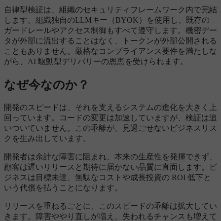
自律型検証は、組織のセキュリティフレームワーク内で完結
します。組織独自のLLMキー（BYOK）を使用し、既存の
ガードレールやアクセス制御もすべて遵守します。機密デー
タが外部に流出することはなく、トークンが外部公開される
こともありません。厳格なコンプライアンス要件を満たしな
がら、AI 駆動型デリバリーの恩恵を受けられます。
なぜ今なのか？
開発のスピードは、それを支えるシステムの進化を大きく上
回っています。コードの変更は加速していますが、検証は追
いついていません。この乖離が、見過ごせないビジネスリス
クを生み出しています。
開発者は余計な障害に阻まれ、本来の生産性を発揮できず、
顧客は遅いリリースと期待に届かない品質に直面します。ビ
ジネスは目標未達、無駄なコストや成長投資の ROI 低下と
いう代償を払うことになります。
リリースを重ねるごとに、このスピードの乖離は拡大してい
きます。障害ややり直しが増え、失われるチャンスも増えて