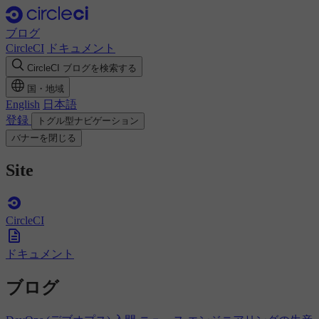
ブログ
CircleCI
ドキュメント
CircleCI ブログを検索する
国・地域
English
日本語
登録
トグル型ナビゲーション
バナーを閉じる
Site
CircleCI
ドキュメント
ブログ