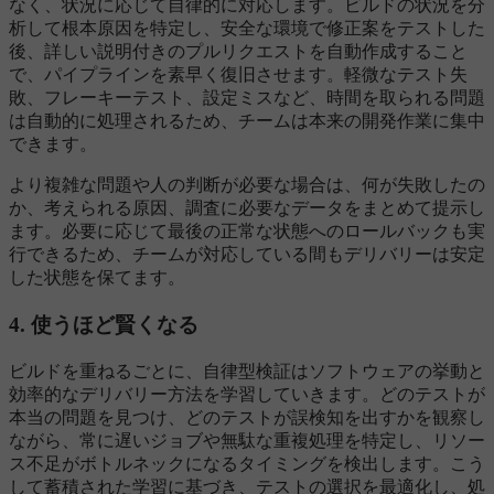
なく、状況に応じて自律的に対応します。ビルドの状況を分
析して根本原因を特定し、安全な環境で修正案をテストした
後、詳しい説明付きのプルリクエストを自動作成すること
で、パイプラインを素早く復旧させます。軽微なテスト失
敗、フレーキーテスト、設定ミスなど、時間を取られる問題
は自動的に処理されるため、チームは本来の開発作業に集中
できます。
より複雑な問題や人の判断が必要な場合は、何が失敗したの
か、考えられる原因、調査に必要なデータをまとめて提示し
ます。必要に応じて最後の正常な状態へのロールバックも実
行できるため、チームが対応している間もデリバリーは安定
した状態を保てます。
4. 使うほど賢くなる
ビルドを重ねるごとに、自律型検証はソフトウェアの挙動と
効率的なデリバリー方法を学習していきます。どのテストが
本当の問題を見つけ、どのテストが誤検知を出すかを観察し
ながら、常に遅いジョブや無駄な重複処理を特定し、リソー
ス不足がボトルネックになるタイミングを検出します。こう
して蓄積された学習に基づき、テストの選択を最適化し、処