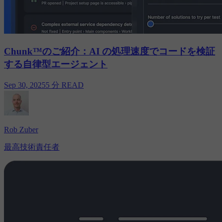
Chunk™のご紹介：AI の処理速度でコードを検証
する自律型エージェント
Sep 30, 2025
5 分 READ
Rob Zuber
最高技術責任者