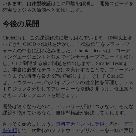
いきます。自律型検証はこの乖離を解消し、開発スピードを
確実なビジネス価値へと変換します。
今後の展開
CircleCI は、この課題解決に取り組んでいます。10年以上培
ってきた CI/CD の知見を活かし、自律型検証をプラットフ
ォームの中心に組み込みました。Chunk sidecars は、コーデ
ィングエージェントと並んでインナーループでコードを検証
し、CI に到達する前に問題を検出します。Smarter Testing
は、本当に必要なテストだけを実行することで、フィードバ
ックまでの時間を最大 97% 短縮します。そして CircleCI
は、アウターループでパイプラインの健全性を管理し、テス
トロジックを分析してフレーキーな挙動を見つけ、修正案と
ともにプルリクエストを開きます。
開発は速くなったのに、デリバリーが追いつかない。そんな
課題を抱えているなら、自律型検証が解決してくれます。
さっそく始めましょう。
無料アカウントに登録
するか、
デモ
を依頼
して、次世代のソフトウェアデリバリーを一緒に実現