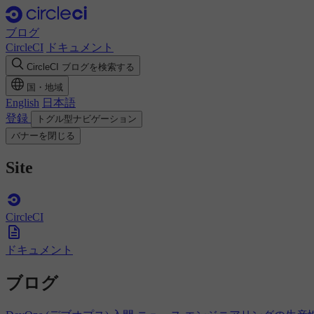
ブログ
CircleCI
ドキュメント
CircleCI ブログを検索する
国・地域
English
日本語
登録
トグル型ナビゲーション
バナーを閉じる
Site
CircleCI
ドキュメント
ブログ