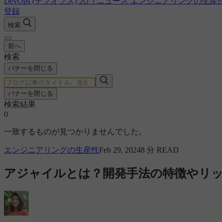
DevOps (デブオプス) 入門
ニュース
エンジニアリングの生産
登録
検索
前へ
検索
バナーを閉じる
バナーを閉じる
検索結果
0
一致するものが見つかりませんでした。
エンジニアリングの生産性
Feb 29, 2024
8 分 READ
アジャイルとは？開発手法の特徴やリ