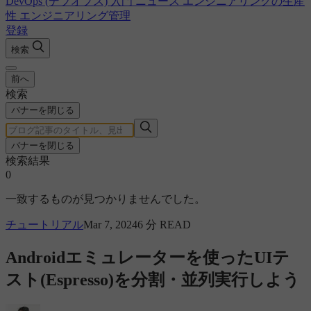
DevOps (デブオプス) 入門
ニュース
エンジニアリングの生産
性
エンジニアリング管理
登録
検索
前へ
検索
バナーを閉じる
バナーを閉じる
検索結果
0
一致するものが見つかりませんでした。
チュートリアル
Mar 7, 2024
6 分 READ
Androidエミュレーターを使ったUIテ
スト(Espresso)を分割・並列実行しよう