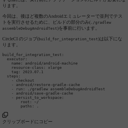
ります。
今回は、後ほど複数のAndroidエミュレーターで並列でテス
トを実行させるために、ビルドの部分のみ(
./gradlew
)を事前に行います。
assembleDebugAndroidTest
CircleCI のジョブ(
)は以下にな
build_for_integration_test
ります。
build_for_integration_test:
executor:
name:
android/android-machine
resource-class:
xlarge
tag:
2023.07
.1
steps:
-
checkout
-
android/restore-gradle-cache
-
run:
./gradlew
assembleDebugAndroidTest
-
android/save-gradle-cache
-
persist_to_workspace:
root:
~/
paths:
.
クリップボードにコピー