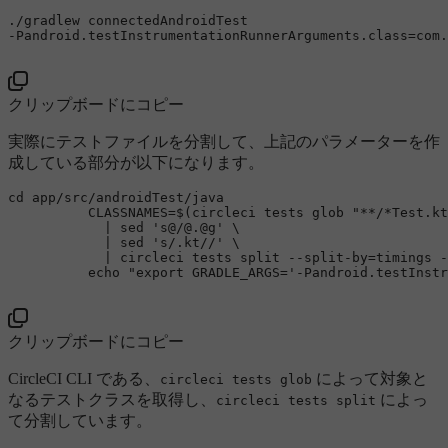
./gradlew connectedAndroidTest 

-Pandroid.testInstrumentationRunnerArguments.class=com.
クリップボードにコピー
実際にテストファイルを分割して、上記のパラメーターを作
成している部分が以下になります。
cd
 app/src/androidTest/java

          CLASSNAMES=$(circleci tests glob 
"**/*Test.kt
            | sed 
's@/@.@g'
 \

            | sed 
's/.kt//'
 \

            | circleci tests 
split
 --split-by=timings -
echo
"export GRADLE_ARGS='-Pandroid.testInstr
クリップボードにコピー
CircleCI CLI である、
によって対象と
circleci tests glob
なるテストクラスを取得し、
によっ
circleci tests split
て分割しています。