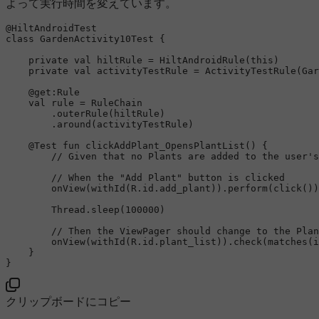
よって実行時間を変えています。
@HiltAndroidTest
class
GardenActivity10Test
 {

private
val
 hiltRule = HiltAndroidRule(
this
)

private
val
 activityTestRule = ActivityTestRule(Gar
@get:Rule
val
 rule = RuleChain

        .outerRule(hiltRule)

        .around(activityTestRule)

@Test
fun
clickAddPlant_OpensPlantList
()
 {

// Given that no Plants are added to the user's
// When the "Add Plant" button is clicked
        onView(withId(R.id.add_plant)).perform(click())

        Thread.sleep(
100000
)

// Then the ViewPager should change to the Plan
        onView(withId(R.id.plant_list)).check(matches(i
    }

クリップボードにコピー