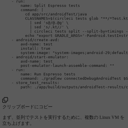
-
run:
name:
Split
Espresso
tests
command:
|

          cd app/src/androidTest/java

          CLASSNAMES=$(circleci tests glob "**/*Test.kt
            | sed 's@/@.@g' \

            | sed 's/.kt//' \

            | circleci tests split --split-by=timings -
-
android/create-avd:
avd-name:
test
install:
true
system-image:
"system-images;android-29;default
-
android/start-emulator:
avd-name:
test
post-emulator-launch-assemble-command:
""
-
run:
name:
Run
Espresso
tests
command:
./gradlew
connectedDebugAndroidTest
$G
-
store_test_results:
path:
./app/build/outputs/androidTest-results/c
クリップボードにコピー
まず、並列でテストを実行するために、複数の Linux VM を
立ち上げます。