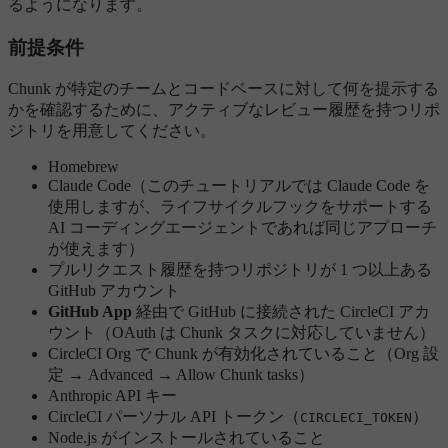
るようになります。
前提条件
Chunk が特定のチームとコードベースに対して何を提示する
かを確認するために、アクティブなレビュー履歴を持つリポ
ジトリを用意してください。
Homebrew
Claude Code（このチュートリアルでは Claude Code を
使用しますが、ライフサイクルフックをサポートする
AI コーディングエージェントであれば同じアプローチ
が使えます）
プルリクエスト履歴を持つリポジトリが 1 つ以上ある
GitHub アカウント
GitHub App
経由で GitHub に接続された CircleCI アカ
ウント（OAuth は Chunk タスクに対応していません）
CircleCI Org で Chunk が有効化されていること（Org 設
定 → Advanced → Allow Chunk tasks）
Anthropic API キー
CircleCI パーソナル API トークン（
）
CIRCLECI_TOKEN
Node.js がインストールされていること