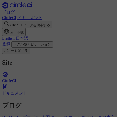
ブログ
CircleCI
ドキュメント
CircleCI ブログを検索する
国・地域
English
日本語
登録
トグル型ナビゲーション
バナーを閉じる
Site
CircleCI
ドキュメント
ブログ