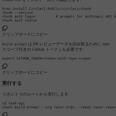
brew install CircleCI-Public/circleci/chunk

chunk 
--version
chunk auth login          # prompts 
for
 Anthropic API k
chunk auth 
status
クリップボードにコピー
は PR レビューデータを読み取るために repo
build-prompt
スコープ付きの GitHub トークンも必要です:
export
GITHUB_TOKEN
=<token-
with
クリップボードにコピー
実行する
リポジトリのルートから実行します:
cd task-api

chunk build-prompt 
--org
 <your-org> 
--repos
 <your-repo>