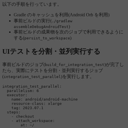
以下の手順を行っています。
Gradle のキャッシュを利用(Android Orb を利用)
事前ビルドの実行(
./gradlew
)
assembleDebugAndroidTest
事前ビルドの成果物を次のジョブで利用できるように
する(
)
persist_to_workspace
UIテストを分割・並列実行する
事前ビルドのジョブ(
)が完了し
build_for_integration_test
たら、実際にテストを分割・並列実行するジョブ
(
)を実行します。
integration_test_parallel
integration_test_parallel:
parallelism:
6
executor:
name:
android/android-machine
resource-class:
xlarge
tag:
2023.07
.1
steps:
-
checkout
-
attach_workspace:
at:
~/