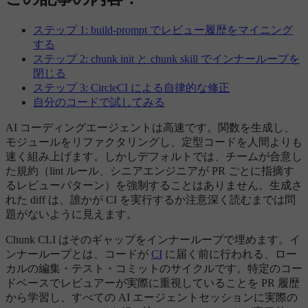
ステップ 1: build-prompt でレビュー履歴をマイニング
する
ステップ 2: chunk init と chunk skill でインナーループを
閉じる
ステップ 3: CircleCI による自律的な修正
自分のコードで試してみる
AI コーディングエージェントは高速です。関数を生成し、
モジュールをリファクタリングし、定型コードを人間よりも
速く組み上げます。しかしデフォルトでは、チームが合意し
た規約（lint ルール、シニアエンジニアが PR ごとに指摘す
るレビューパターン）を強制することはありません。生成さ
れた diff は、誰かが CI を実行するか注意深く読むまでは問
題がないように見えます。
Chunk CLI はそのギャップをインナーループで埋めます。イ
ンナーループとは、コードが
CI
に届く前に行われる、ロー
カルの編集・テスト・コミットのサイクルです。特定のコー
ドベースでレビュアーが実際に重視していることを PR 履歴
から学習し、すべての AI エージェントセッションに実際の