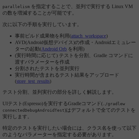
を指定することで、並列で実行する Linux VM
parallelism
の数を増減することが可能です。
次に以下の手順を実行しています。
事前ビルド成果物を利用(
attach_workspace
)
AVD(Android仮想デバイス)の作成・Androidエミュレー
ターの起動(
Android Orb
を利用)
(実行時間に応じて) テストを分割、Gradle コマンドに
渡すパラメーターを作成
分割されたテストを並列実行
実行時間が含まれるテスト結果をアップロード
(
store_test_results
)
テスト分割、並列実行の部分を詳しく解説します。
UIテスト(Espresso)を実行するGradleコマンド(
./gradlew
)はデフォルトで全てのテストを
connectedDebugAndroidTest
実行します。
特定のテストを実行したい場合には、クラス名を使って以下
のようなパラメーターを指定する必要があります。