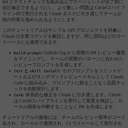
lint とテストチェックを組み込んでエージェントが完了前に
自己修正できるようにし、より難しい問題は CircleCI パイプ
ライン内で実行される Chunk タスクに引き渡してチームが
他の作業を進められるようにします。
このチュートリアルはサンプル API プロジェクトを対象に
Chunk の主要コマンドを解説しますが、同じ原則はどのコー
ドベースにも適用できます。
:
GitHub Org から実際の PR レビュー履歴
build-prompt
をマイニングし、チームの実際のパターンに合わせた
レビュープロンプトを生成します。
と
:
そのプロンプトをコミットゲ
init
skill install
ートおよびオンデマンドレビュースキルとして Claude
Code に組み込み、プロンプトに頼ることなく品質チェ
ックを自動実行します。
:
体系的な修正を Chunk に引き渡します。Chunk
task
は CircleCI パイプラインを実行して変更を検証し、ロ
ーカル開発を中断することなく PR を作成します。
チュートリアルの最後には、チームのレビュー基準がコード
化され、ローカルで適用され、CI でスケールして実行され