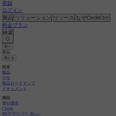
AI
CircleCI vs Harness
登録
トピック
リリース・オーケストレーション
CircleCI vs Jenkins
GitHub
変更履歴
ログイン
CircleCI vs Bitrise
セキュリティ＆コンプライアンス
GitLab
Bitbucket
製品
ソリューション
リソース
なぜCircleCIか
AWS
イベント
会社概要
料金プラン
GCP
ディスカッション・フォーラム
採用情報
Azure
エンタープライズ
検索
オープンソース
Kubernetes
パートナー
中小企業
ニュースルーム
スタートアップ
前へ
製品
閉じる
概要
製品
デモ
製品ロードマップ
ドキュメント
機能
実行環境
Chunk
MCP サーバー
新しい