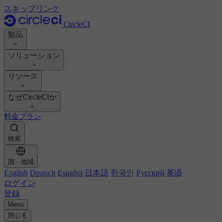
スキップリンク
CircleCI
製品
ソリューション
製品
リソース
デモ
開発者
なぜCircleCIか
製品ロードマップ
プラットフォームエンジニア
ドキュメント
ドキュメント
料金プラン
セキュリティ・エンジニア
サポートポータル
エンジニアリングマネージャー
ROI を計算
実行環境
検索
Orbsレジストリ
Chunk
ビジネスリーダー
開発生産性の向上
イメージレジストリ
MCP サーバー
新しい
AIエージェント
チームのベンチマーク
国・地域
ビルドイメージ
English
Deutsch
Español
日本語
한국인
Русский
英语
お客様の成功事例を見る
ビルドの最適化
ログイン
お客様事例
オートスケーリング
オートメーション
登録
レポート＆ガイド
技術サービス
継続的インテグレーション
Menu
CircleCI vs GitHub Actions
ポッドキャスト
モバイル
CircleCI vs Harness
閉じる
ブログ