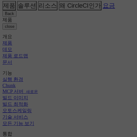
AI
주제
CircleCI 대 Buildkite
제품
솔루션
리소스
왜 CircleCI인가
요금
릴리스 오케스트레이션
GitHub
변경 로그
CircleCI 대 Jenkins
보안 및 규정 준수
GitLab
Back
CircleCI 대 Bitrise
Bitbucket
제품
AWS
이벤트
close
GCP
토론 포럼
회사 소개
Azure
엔터프라이즈
개요
오픈 소스
채용 정보
Kubernetes
중소기업
제품
파트너
스타트업
데모
뉴스룸
제품 로드맵
문서
기능
실행 환경
Chunk
MCP 서버
새로운
빌드 이미지
빌드 최적화
오토스케일링
기술 서비스
모든 기능 보기
통합