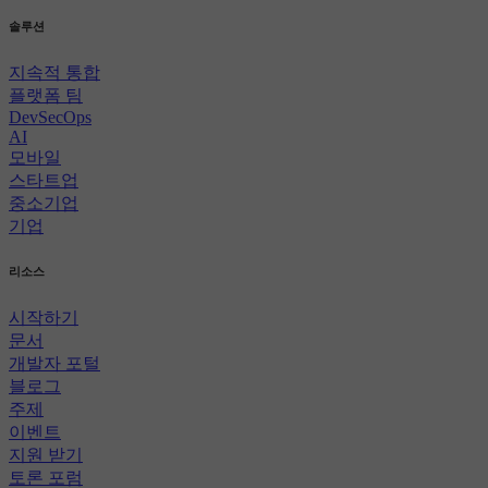
솔루션
지속적 통합
플랫폼 팀
DevSecOps
AI
모바일
스타트업
중소기업
기업
리소스
시작하기
문서
개발자 포털
블로그
주제
이벤트
지원 받기
토론 포럼