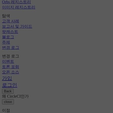
Orbs 레지스트리
이미지 레지스트리
탐색
고객 사례
보고서 및 가이드
팟캐스트
블로그
주제
변경 로그
변경 로그
이벤트
토론 포럼
오픈 소스
가입
로그인
Back
왜 CircleCI인가
close
이점