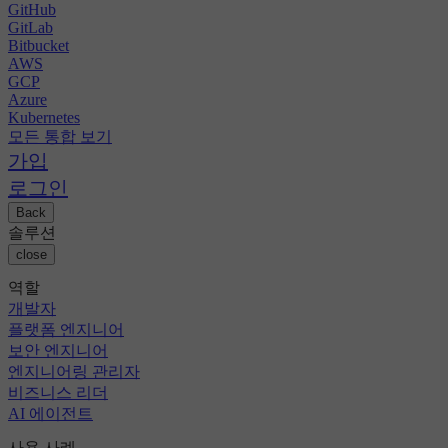
GitHub
GitLab
Bitbucket
AWS
GCP
Azure
Kubernetes
모든 통합 보기
가입
로그인
Back
솔루션
close
역할
개발자
플랫폼 엔지니어
보안 엔지니어
엔지니어링 관리자
비즈니스 리더
AI 에이전트
사용 사례