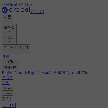
내용으로 건너뛰기
CircleCI
제품
솔루션
제품
리소스
데모
개발자
왜 CircleCI인가
제품 로드맵
플랫폼 엔지니어
문서
문서
요금
보안 엔지니어
지원 포털
엔지니어링 관리자
ROI 계산하기
실행 환경
언어 선택
Orbs 레지스트리
Chunk
비즈니스 리더
개발 생산성 향상
English
Deutsch
Español
日本語
한국인
Русский
英语
이미지 레지스트리
MCP 서버
새로운
로그인
AI 에이전트
팀 벤치마킹
빌드 이미지
가입
고객 성공 사례 보기
빌드 최적화
Menu
고객 사례
오토스케일링
close
자동화
보고서 및 가이드
기술 서비스
가입
지속적 통합
팟캐스트
CircleCI 대 GitHub Actions
모바일
로그인
블로그
CircleCI 대 Harness