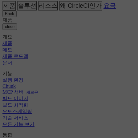
AI
주제
CircleCI 대 Buildkite
제품
솔루션
리소스
왜 CircleCI인가
요금
릴리스 오케스트레이션
GitHub
변경 로그
CircleCI 대 Jenkins
보안 및 규정 준수
GitLab
Back
CircleCI 대 Bitrise
Bitbucket
제품
AWS
이벤트
close
GCP
토론 포럼
회사 소개
Azure
엔터프라이즈
개요
오픈 소스
채용 정보
Kubernetes
중소기업
제품
파트너
스타트업
데모
뉴스룸
제품 로드맵
문서
기능
실행 환경
Chunk
MCP 서버
새로운
빌드 이미지
빌드 최적화
오토스케일링
기술 서비스
모든 기능 보기
통합