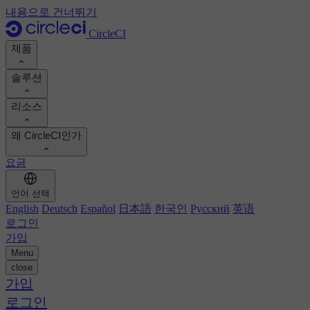
내용으로 건너뛰기
CircleCI
제품
솔루션
제품
리소스
데모
개발자
왜 CircleCI인가
제품 로드맵
플랫폼 엔지니어
문서
문서
요금
보안 엔지니어
지원 포털
엔지니어링 관리자
ROI 계산하기
실행 환경
언어 선택
Orbs 레지스트리
Chunk
비즈니스 리더
개발 생산성 향상
English
Deutsch
Español
日本語
한국인
Русский
英语
이미지 레지스트리
MCP 서버
새로운
로그인
AI 에이전트
팀 벤치마킹
빌드 이미지
가입
고객 성공 사례 보기
빌드 최적화
Menu
고객 사례
오토스케일링
close
자동화
보고서 및 가이드
기술 서비스
가입
지속적 통합
팟캐스트
CircleCI 대 GitHub Actions
모바일
로그인
블로그
CircleCI 대 Harness