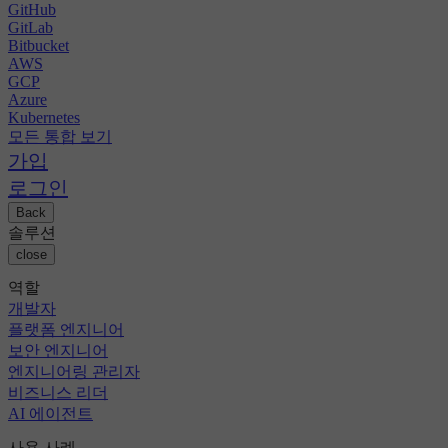
GitHub
GitLab
Bitbucket
AWS
GCP
Azure
Kubernetes
모든 통합 보기
가입
로그인
Back
솔루션
close
역할
개발자
플랫폼 엔지니어
보안 엔지니어
엔지니어링 관리자
비즈니스 리더
AI 에이전트
사용 사례