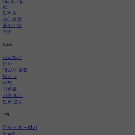
DevSecOps
AI
모바일
스타트업
중소기업
기업
리소스
시작하기
문서
개발자 포털
블로그
주제
이벤트
지원 받기
토론 포럼
가격
무료로 빌드하기
요금제