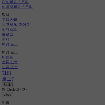
Orbs 레지스트리
이미지 레지스트리
탐색
고객 사례
보고서 및 가이드
팟캐스트
블로그
주제
변경 로그
변경 로그
이벤트
토론 포럼
오픈 소스
가입
로그인
Back
왜 CircleCI인가
close
이점