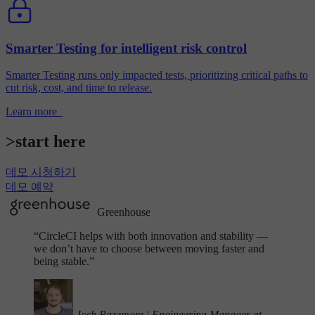
Smarter Testing for intelligent risk control
Smarter Testing runs only impacted tests, prioritizing critical paths to
cut risk, cost, and time to release.
Learn more
>
s
t
a
r
t
h
e
r
e
데모 시청하기
데모 예약
Greenhouse
“
CircleCI helps with both innovation and stability —
we don’t have to choose between moving faster and
being stable.”
Josh Bazemore
|
Engineering Manager at