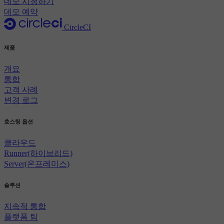
데모 시청하기
데모 예약
CircleCI
제품
개요
통합
고객 사례
변경 로그
호스팅 옵션
클라우드
Runner(하이브리드)
Server(온프레미스)
솔루션
지속적 통합
플랫폼 팀