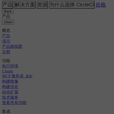
人工智能
主题
CircleCI 与 Buildkite
产品
解决方案
资源
为什么选择 CircleCI
价格
发布编排
GitHub
变更日志
CircleCI 与 Jenkins
GitLab
安全与合规
Back
CircleCI 与 Bitrise
Bitbucket
产品
AWS
活动
close
GCP
讨论论坛
关于我们
Azure
概览
企业
开源
职业机会
Kubernetes
产品
中小企业
合作伙伴
演示
初创公司
新闻中心
产品路线图
文档
功能
执行环境
Chunk
MCP 服务器
新的
构建映像
构建优化
自动扩展
技术服务
查看所有功能
集成