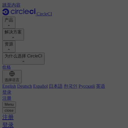
跳至内容
CircleCI
产品
解决方案
产品
资源
演示
开发人员
为什么选择 CircleCI
产品路线图
平台工程师
文档
文档
价格
安全工程师
支持门户
工程经理
计算投资回报率
执行环境
选择语言
Orbs 注册表
Chunk
业务领导
计算投资回报率
English
Deutsch
Español
日本語
한국인
Русский
英语
图像注册表
MCP 服务器
新的
登录
AI 代理
对标您的团队
构建映像
注册
查看客户成功案例
构建优化
Menu
客户案例
自动扩展
close
自动化
报告和指南
技术服务
注册
持续集成
播客
CircleCI 与 GitHub Actions
移动应用
登录
博客
CircleCI 与 Harness