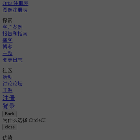
Orbs 注册表
图像注册表
探索
客户案例
报告和指南
播客
博客
主题
变更日志
社区
活动
讨论论坛
开源
注册
登录
Back
为什么选择 CircleCI
close
优势