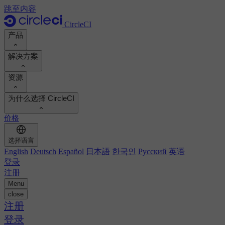
跳至内容
CircleCI
产品
解决方案
产品
资源
演示
开发人员
为什么选择 CircleCI
产品路线图
平台工程师
文档
文档
价格
安全工程师
支持门户
工程经理
计算投资回报率
执行环境
选择语言
Orbs 注册表
Chunk
业务领导
计算投资回报率
English
Deutsch
Español
日本語
한국인
Русский
英语
图像注册表
MCP 服务器
新的
登录
AI 代理
对标您的团队
构建映像
注册
查看客户成功案例
构建优化
Menu
客户案例
自动扩展
close
自动化
报告和指南
技术服务
注册
持续集成
播客
CircleCI 与 GitHub Actions
移动应用
登录
博客
CircleCI 与 Harness