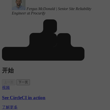
Fergus McDonald
|
Senior Site Reliability
Engineer at Procurify
开始
上一页
下一页
视频
See CircleCI in action
了解更多