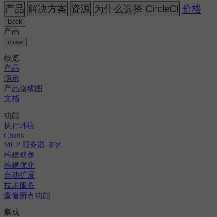
人工智能
主题
CircleCI 与 Buildkite
产品
解决方案
资源
为什么选择 CircleCI
价格
发布编排
GitHub
变更日志
CircleCI 与 Jenkins
GitLab
安全与合规
Back
CircleCI 与 Bitrise
Bitbucket
产品
AWS
活动
close
GCP
讨论论坛
关于我们
Azure
概览
企业
开源
职业机会
Kubernetes
产品
中小企业
合作伙伴
演示
初创公司
新闻中心
产品路线图
文档
功能
执行环境
Chunk
MCP 服务器
新的
构建映像
构建优化
自动扩展
技术服务
查看所有功能
集成