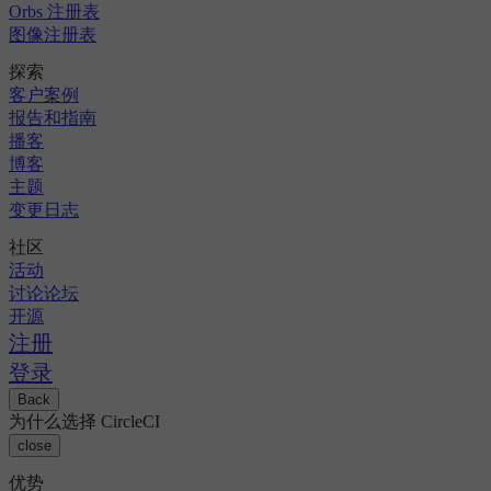
Orbs 注册表
图像注册表
探索
客户案例
报告和指南
播客
博客
主题
变更日志
社区
活动
讨论论坛
开源
注册
登录
Back
为什么选择 CircleCI
close
优势