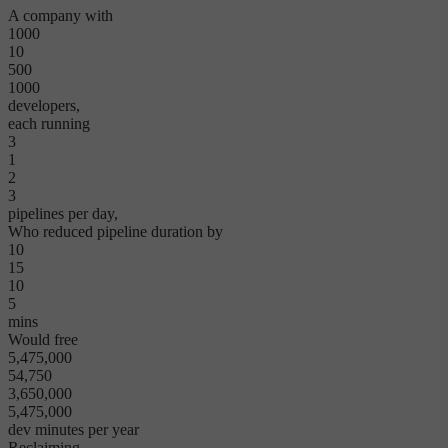
A company with
1000
10
500
1000
developers,
each running
3
1
2
3
pipelines per day,
Who reduced pipeline duration by
10
15
10
5
mins
Would free
5,475,000
54,750
3,650,000
5,475,000
dev minutes per year
Reclaiming