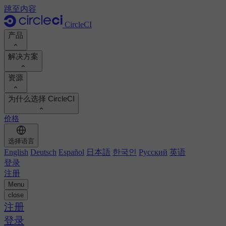
跳至内容
CircleCI
产品
解决方案
产品
资源
演示
开发人员
为什么选择 CircleCI
产品路线图
平台工程师
文档
文档
价格
安全工程师
支持门户
工程经理
计算投资回报率
执行环境
选择语言
Orbs 注册表
Chunk
业务领导
计算投资回报率
English
Deutsch
Español
日本語
한국인
Русский
英语
图像注册表
MCP 服务器
新的
登录
AI 代理
对标您的团队
构建映像
注册
查看客户成功案例
构建优化
Menu
客户案例
自动扩展
close
自动化
报告和指南
技术服务
注册
持续集成
播客
CircleCI 与 GitHub Actions
移动应用
登录
博客
CircleCI 与 Harness