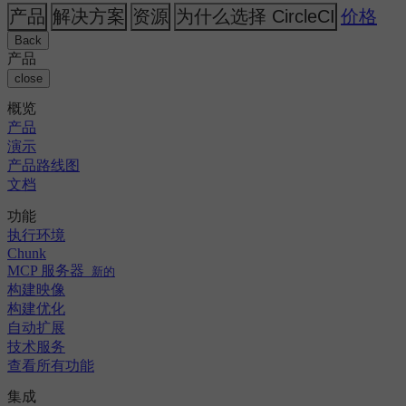
人工智能
主题
CircleCI 与 Buildkite
产品
解决方案
资源
为什么选择 CircleCI
价格
发布编排
GitHub
变更日志
CircleCI 与 Jenkins
GitLab
安全与合规
Back
CircleCI 与 Bitrise
Bitbucket
产品
AWS
活动
close
GCP
讨论论坛
关于我们
Azure
概览
企业
开源
职业机会
Kubernetes
产品
中小企业
合作伙伴
演示
初创公司
新闻中心
产品路线图
文档
功能
执行环境
Chunk
MCP 服务器
新的
构建映像
构建优化
自动扩展
技术服务
查看所有功能
集成