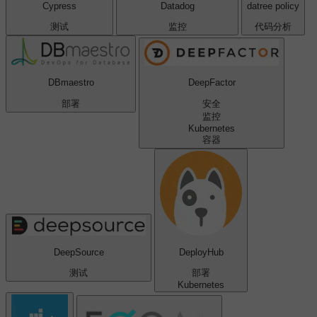
Cypress
Datadog
datree policy
测试
监控
代码分析
DBmaestro
DeepFactor
部署
安全
监控
Kubernetes
容器
DeepSource
DeployHub
测试
部署
Kubernetes