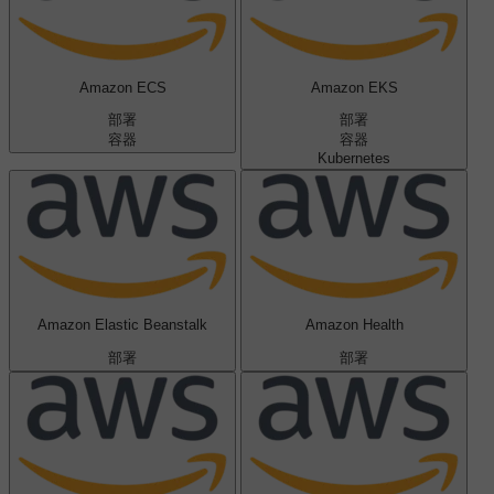
Amazon ECS
Amazon EKS
部署
部署
容器
容器
Kubernetes
Amazon Elastic Beanstalk
Amazon Health
部署
部署