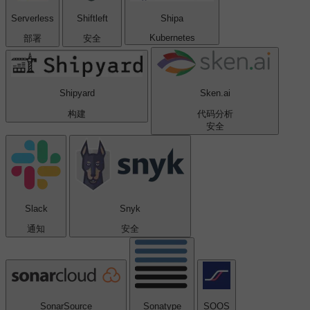
Serverless
Shiftleft
Shipa
Kubernetes
部署
安全
Shipyard
Sken.ai
构建
代码分析
安全
Slack
Snyk
通知
安全
SonarSource
Sonatype
SOOS