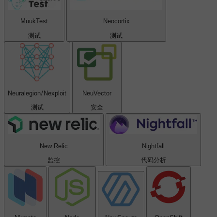
MuukTest
Neocortix
测试
测试
Neuralegion / Nexploit
NeuVector
测试
安全
New Relic
Nightfall
监控
代码分析