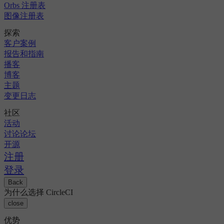
Orbs 注册表
图像注册表
探索
客户案例
报告和指南
播客
博客
主题
变更日志
社区
活动
讨论论坛
开源
注册
登录
Back
为什么选择 CircleCI
close
优势