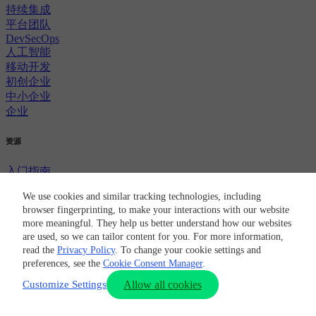
持续集成
平台团队
DevSecOps
人工智能
移动开发
初创企业
中小企业
企业
资源
入门指南
文档
We use cookies and similar tracking technologies, including
开发者门户
browser fingerprinting, to make your interactions with our website
博客
more meaningful. They help us better understand how our websites
主题
are used, so we can tailor content for you. For more information,
活动
read the
Privacy Policy
. To change your cookie settings and
获取支持
preferences, see the
Cookie Consent Manager
.
讨论论坛
Customize Settings
Allow all cookies
定价