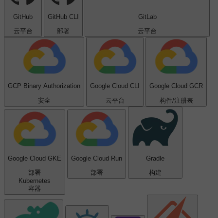
GitHub
GitHub CLI
GitLab
云平台
部署
云平台
GCP Binary Authorization
Google Cloud CLI
Google Cloud GCR
安全
云平台
构件/注册表
Google Cloud GKE
Google Cloud Run
Gradle
部署
部署
构建
Kubernetes
容器