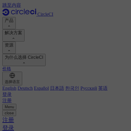
跳至内容
CircleCI
产品
解决方案
产品
资源
演示
开发人员
为什么选择 CircleCI
产品路线图
平台工程师
文档
文档
价格
安全工程师
支持门户
工程经理
计算投资回报率
执行环境
选择语言
Orbs 注册表
Chunk
业务领导
计算投资回报率
English
Deutsch
Español
日本語
한국인
Русский
英语
图像注册表
MCP 服务器
新的
登录
AI 代理
对标您的团队
构建映像
注册
查看客户成功案例
构建优化
Menu
客户案例
自动扩展
close
自动化
报告和指南
技术服务
注册
持续集成
播客
CircleCI 与 GitHub Actions
移动应用
登录
博客
CircleCI 与 Harness