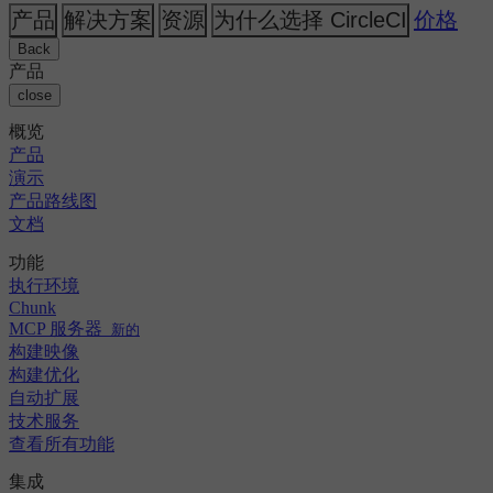
人工智能
主题
CircleCI 与 Buildkite
产品
解决方案
资源
为什么选择 CircleCI
价格
发布编排
GitHub
变更日志
CircleCI 与 Jenkins
GitLab
安全与合规
Back
CircleCI 与 Bitrise
Bitbucket
产品
AWS
活动
close
GCP
讨论论坛
关于我们
Azure
概览
企业
开源
职业机会
Kubernetes
产品
中小企业
合作伙伴
演示
初创公司
新闻中心
产品路线图
文档
功能
执行环境
Chunk
MCP 服务器
新的
构建映像
构建优化
自动扩展
技术服务
查看所有功能
集成