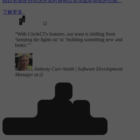
跟踪资源使用情况并实时调整以实现成本高效的性能。
了解更多
i2
“
With CircleCI’s features, our team is shifting from
‘keeping the lights on’ to ‘building something new and
better.’”
Anthony Carr-Smith
|
Software Development
Manager at i2