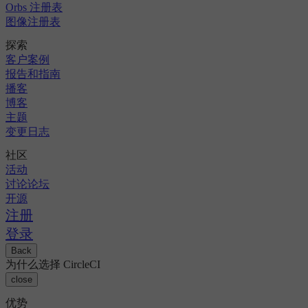
Orbs 注册表
图像注册表
探索
客户案例
报告和指南
播客
博客
主题
变更日志
社区
活动
讨论论坛
开源
注册
登录
Back
为什么选择 CircleCI
close
优势