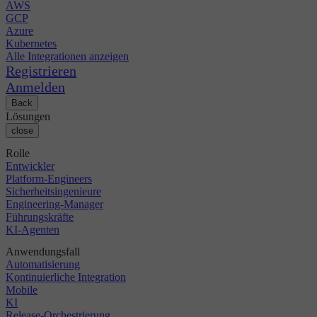
AWS
GCP
Azure
Kubernetes
Alle Integrationen anzeigen
Registrieren
Anmelden
Back
Lösungen
close
Rolle
Entwickler
Platform-Engineers
Sicherheitsingenieure
Engineering-Manager
Führungskräfte
KI-Agenten
Anwendungsfall
Automatisierung
Kontinuierliche Integration
Mobile
KI
Release-Orchestrierung