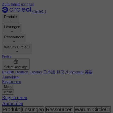
Zum Inhalt springen
CircleCI
Produkt
Lösungen
Produkt
Ressourcen
Demo
Entwickler
Warum CircleCI
Produkt-Roadmap
Platform-Engineers
Dokumentation
Dokumentation
Preise
Sicherheitsingenieure
Support-Portal
ROI berechnen
Ausführungsumgebungen
Engineering-Manager
Select language
Orbs-Registry
Chunk
Entwicklerproduktivität steigern
English
Deutsch
Español
日本語
한국인
Русский
英语
Führungskräfte
MCP-Server
Neu
Image-Registry
Anmelden
Vergleichen Sie Ihr Team
Build-Images
KI-Agenten
Registrieren
Build-Optimierung
Kundenerfolge ansehen
Menu
Autoscaling
Kundengeschichten
close
Technische Services
Automatisierung
Berichte & Leitfäden
Registrieren
Kontinuierliche Integration
Podcast
CircleCI vs GitHub Actions
Anmelden
Mobile
Blog
CircleCI vs Harness
KI
Themen
Produkt
Lösungen
Ressourcen
Warum CircleCI
GitHub
CircleCI vs Harness
Release-Orchestrierung