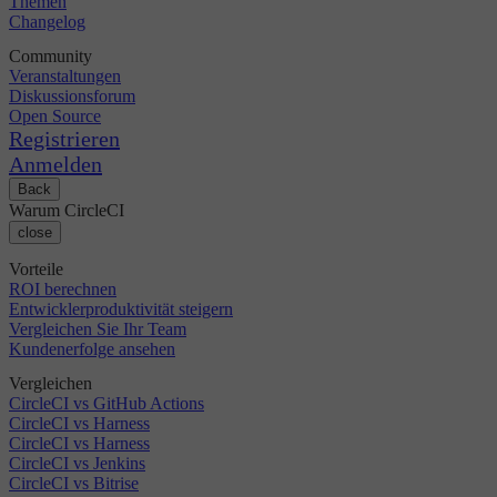
Themen
Changelog
Community
Veranstaltungen
Diskussionsforum
Open Source
Registrieren
Anmelden
Back
Warum CircleCI
close
Vorteile
ROI berechnen
Entwicklerproduktivität steigern
Vergleichen Sie Ihr Team
Kundenerfolge ansehen
Vergleichen
CircleCI vs GitHub Actions
CircleCI vs Harness
CircleCI vs Harness
CircleCI vs Jenkins
CircleCI vs Bitrise