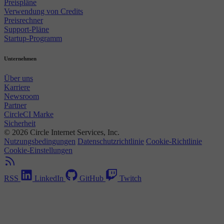
Preispläne
Verwendung von Credits
Preisrechner
Support-Pläne
Startup-Programm
Unternehmen
Über uns
Karriere
Newsroom
Partner
CircleCI Marke
Sicherheit
© 2026 Circle Internet Services, Inc.
Nutzungsbedingungen
Datenschutzrichtlinie
Cookie-Richtlinie
Cookie-Einstellungen
RSS
LinkedIn
GitHub
Twitch