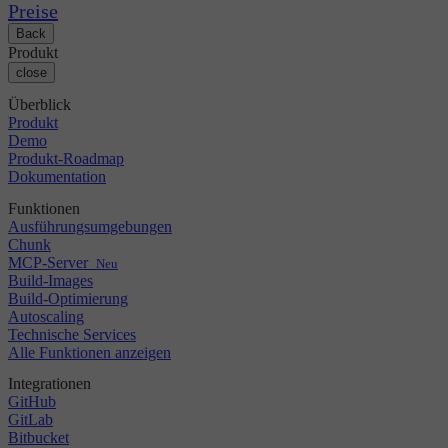
Changelog
GitLab
CircleCI vs Jenkins
Preise
Sicherheit & Compliance
Bitbucket
CircleCI vs Bitrise
Back
AWS
Veranstaltungen
Produkt
GCP
Diskussionsforum
Über uns
close
Azure
Enterprise
Open Source
Karriere
Kubernetes
KMU
Überblick
Partner
Startup
Produkt
Newsroom
Demo
Produkt-Roadmap
Dokumentation
Funktionen
Ausführungsumgebungen
Chunk
MCP-Server
Neu
Build-Images
Build-Optimierung
Autoscaling
Technische Services
Alle Funktionen anzeigen
Integrationen
GitHub
GitLab
Bitbucket