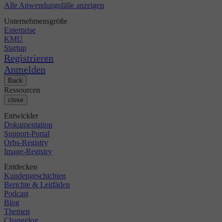
Alle Anwendungsfälle anzeigen
Unternehmensgröße
Enterprise
KMU
Startup
Registrieren
Anmelden
Back
Ressourcen
close
Entwickler
Dokumentation
Support-Portal
Orbs-Registry
Image-Registry
Entdecken
Kundengeschichten
Berichte & Leitfäden
Podcast
Blog
Themen
Changelog