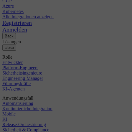
GCP
Azure
Kubernetes
Alle Integrationen anzeigen
Registrieren
Anmelden
Back
Lösungen
close
Rolle
Entwickler
Platform-Engineers
Sicherheitsingenieure
Engineering-Manager
Führungskräfte
KI-Agenten
Anwendungsfall
Automatisierung
Kontinuierliche Integration
Mobile
KI
Release-Orchestrierung
Sicherheit & Compliance