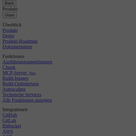
Changelog
GitLab
CircleCI vs Jenkins
Back
Sicherheit & Compliance
Bitbucket
CircleCI vs Bitrise
Produkt
AWS
Veranstaltungen
close
GCP
Diskussionsforum
Über uns
Azure
Überblick
Enterprise
Open Source
Karriere
Kubernetes
Produkt
KMU
Partner
Demo
Startup
Newsroom
Produkt-Roadmap
Dokumentation
Funktionen
Ausführungsumgebungen
Chunk
MCP-Server
Neu
Build-Images
Build-Optimierung
Autoscaling
Technische Services
Alle Funktionen anzeigen
Integrationen
GitHub
GitLab
Bitbucket
AWS