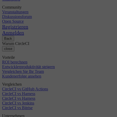
Community
Veranstaltungen
Diskussionsforum
Open Source
Registrieren
Anmelden
Back
Warum CircleCI
close
Vorteile
ROI berechnen
Entwicklerproduktivität steigern
Vergleichen Sie Ihr Team
Kundenerfolge ansehen
Vergleichen
CircleCI vs GitHub Actions
CircleCI vs Harness
CircleCI vs Harness
CircleCI vs Jenkins
CircleCI vs Bitrise
Unternehmen