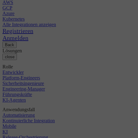
AWS
GCP
Azure
Kubernetes
Alle Integrationen anzeigen
Registrieren
Anmelden
Back
Lösungen
close
Rolle
Entwickler
Platform-Engineers
Sicherheitsingenieure
Engineering-Manager
Führungskräfte
KI-Agenten
Anwendungsfall
Automatisierung
Kontinuierliche Integration
Mobile
KI
Release-Orchestrierung