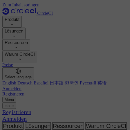
Zum Inhalt springen
CircleCI
Produkt
Lösungen
Produkt
Ressourcen
Demo
Entwickler
Warum CircleCI
Produkt-Roadmap
Platform-Engineers
Dokumentation
Dokumentation
Preise
Sicherheitsingenieure
Support-Portal
ROI berechnen
Ausführungsumgebungen
Engineering-Manager
Select language
Orbs-Registry
Chunk
Entwicklerproduktivität steigern
English
Deutsch
Español
日本語
한국인
Русский
英语
Führungskräfte
MCP-Server
Neu
Image-Registry
Anmelden
Vergleichen Sie Ihr Team
Build-Images
KI-Agenten
Registrieren
Build-Optimierung
Kundenerfolge ansehen
Menu
Autoscaling
Kundengeschichten
close
Technische Services
Automatisierung
Berichte & Leitfäden
Registrieren
Kontinuierliche Integration
Podcast
CircleCI vs GitHub Actions
Anmelden
Mobile
Blog
CircleCI vs Harness
KI
Themen
Produkt
Lösungen
Ressourcen
Warum CircleCI
GitHub
CircleCI vs Harness
Release-Orchestrierung