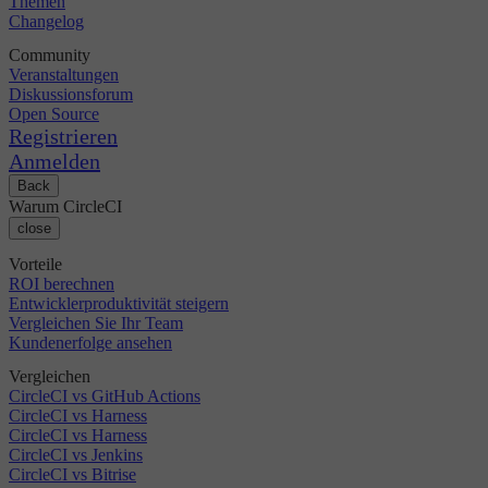
Themen
Changelog
Community
Veranstaltungen
Diskussionsforum
Open Source
Registrieren
Anmelden
Back
Warum CircleCI
close
Vorteile
ROI berechnen
Entwicklerproduktivität steigern
Vergleichen Sie Ihr Team
Kundenerfolge ansehen
Vergleichen
CircleCI vs GitHub Actions
CircleCI vs Harness
CircleCI vs Harness
CircleCI vs Jenkins
CircleCI vs Bitrise