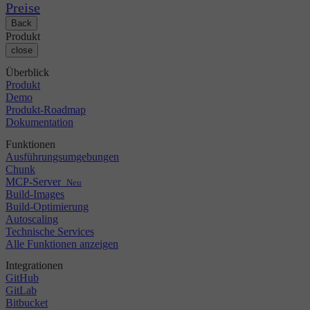
Changelog
GitLab
CircleCI vs Jenkins
Preise
Sicherheit & Compliance
Bitbucket
CircleCI vs Bitrise
Back
AWS
Veranstaltungen
Produkt
GCP
Diskussionsforum
Über uns
close
Azure
Enterprise
Open Source
Karriere
Kubernetes
KMU
Überblick
Partner
Startup
Produkt
Newsroom
Demo
Produkt-Roadmap
Dokumentation
Funktionen
Ausführungsumgebungen
Chunk
MCP-Server
Neu
Build-Images
Build-Optimierung
Autoscaling
Technische Services
Alle Funktionen anzeigen
Integrationen
GitHub
GitLab
Bitbucket