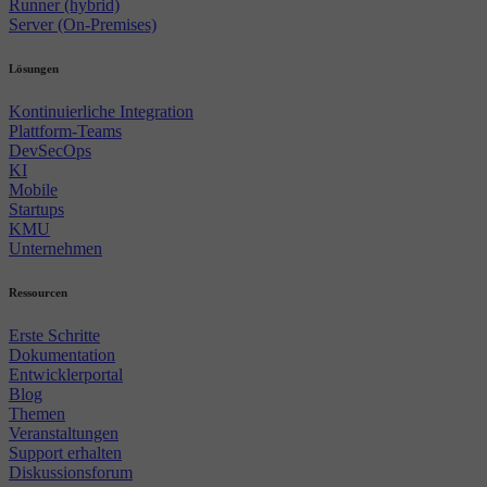
Runner (hybrid)
Server (On-Premises)
Lösungen
Kontinuierliche Integration
Plattform-Teams
DevSecOps
KI
Mobile
Startups
KMU
Unternehmen
Ressourcen
Erste Schritte
Dokumentation
Entwicklerportal
Blog
Themen
Veranstaltungen
Support erhalten
Diskussionsforum