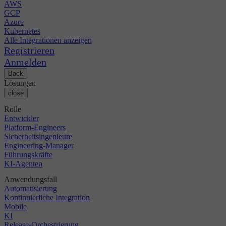
AWS
GCP
Azure
Kubernetes
Alle Integrationen anzeigen
Registrieren
Anmelden
Back
Lösungen
close
Rolle
Entwickler
Platform-Engineers
Sicherheitsingenieure
Engineering-Manager
Führungskräfte
KI-Agenten
Anwendungsfall
Automatisierung
Kontinuierliche Integration
Mobile
KI
Release-Orchestrierung