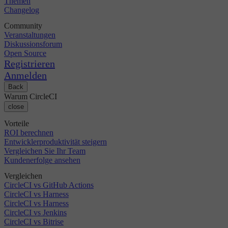
Themen
Changelog
Community
Veranstaltungen
Diskussionsforum
Open Source
Registrieren
Anmelden
Back
Warum CircleCI
close
Vorteile
ROI berechnen
Entwicklerproduktivität steigern
Vergleichen Sie Ihr Team
Kundenerfolge ansehen
Vergleichen
CircleCI vs GitHub Actions
CircleCI vs Harness
CircleCI vs Harness
CircleCI vs Jenkins
CircleCI vs Bitrise