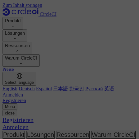
Zum Inhalt springen
CircleCI
Produkt
Lösungen
Produkt
Ressourcen
Demo
Entwickler
Warum CircleCI
Produkt-Roadmap
Platform-Engineers
Dokumentation
Dokumentation
Preise
Sicherheitsingenieure
Support-Portal
ROI berechnen
Ausführungsumgebungen
Engineering-Manager
Select language
Orbs-Registry
Chunk
Entwicklerproduktivität steigern
English
Deutsch
Español
日本語
한국인
Русский
英语
Führungskräfte
MCP-Server
Neu
Image-Registry
Anmelden
Vergleichen Sie Ihr Team
Build-Images
KI-Agenten
Registrieren
Build-Optimierung
Kundenerfolge ansehen
Menu
Autoscaling
Kundengeschichten
close
Technische Services
Automatisierung
Berichte & Leitfäden
Registrieren
Kontinuierliche Integration
Podcast
CircleCI vs GitHub Actions
Anmelden
Mobile
Blog
CircleCI vs Harness
KI
Themen
Produkt
Lösungen
Ressourcen
Warum CircleCI
GitHub
CircleCI vs Harness
Release-Orchestrierung