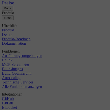
Changelog
GitLab
CircleCI vs Jenkins
Preise
Sicherheit & Compliance
Bitbucket
CircleCI vs Bitrise
Back
AWS
Veranstaltungen
Produkt
GCP
Diskussionsforum
Über uns
close
Azure
Enterprise
Open Source
Karriere
Kubernetes
KMU
Überblick
Partner
Startup
Produkt
Newsroom
Demo
Produkt-Roadmap
Dokumentation
Funktionen
Ausführungsumgebungen
Chunk
MCP-Server
Neu
Build-Images
Build-Optimierung
Autoscaling
Technische Services
Alle Funktionen anzeigen
Integrationen
GitHub
GitLab
Bitbucket