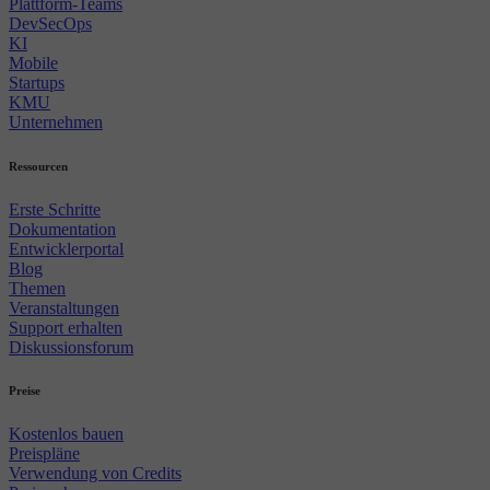
Plattform-Teams
DevSecOps
KI
Mobile
Startups
KMU
Unternehmen
Ressourcen
Erste Schritte
Dokumentation
Entwicklerportal
Blog
Themen
Veranstaltungen
Support erhalten
Diskussionsforum
Preise
Kostenlos bauen
Preispläne
Verwendung von Credits