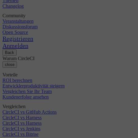
Themen
Changelog
Community
Veranstaltungen
Diskussionsforum
Open Source
Registrieren
Anmelden
Back
Warum CircleCI
close
Vorteile
ROI berechnen
Entwicklerproduktivität steigern
Vergleichen Sie Ihr Team
Kundenerfolge ansehen
Vergleichen
CircleCI vs GitHub Actions
CircleCI vs Harness
CircleCI vs Harness
CircleCI vs Jenkins
CircleCI vs Bitrise