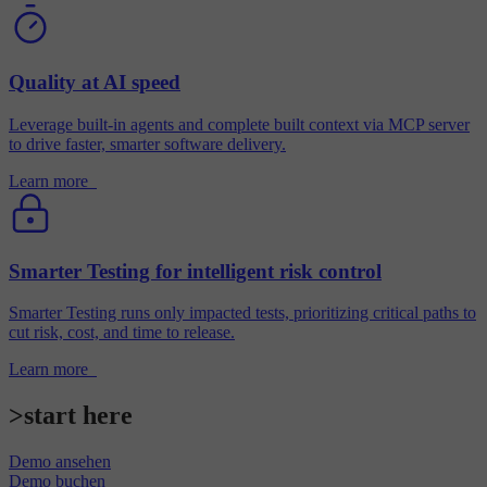
Quality at AI speed
Leverage built-in agents and complete built context via MCP server
to drive faster, smarter software delivery.
Learn more
Smarter Testing for intelligent risk control
Smarter Testing runs only impacted tests, prioritizing critical paths to
cut risk, cost, and time to release.
Learn more
>
s
t
a
r
t
h
e
r
e
Demo ansehen
Demo buchen