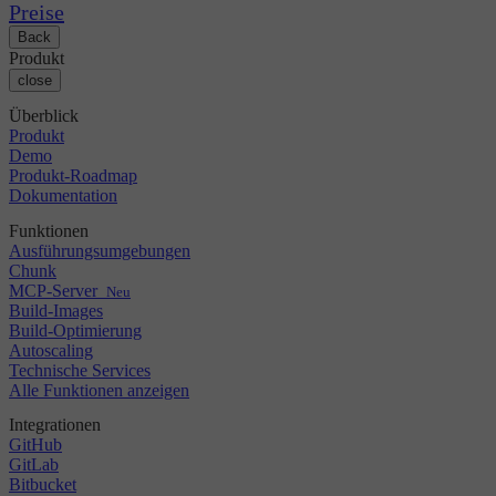
Changelog
GitLab
CircleCI vs Jenkins
Preise
Sicherheit & Compliance
Bitbucket
CircleCI vs Bitrise
Back
AWS
Veranstaltungen
Produkt
GCP
Diskussionsforum
Über uns
close
Azure
Enterprise
Open Source
Karriere
Kubernetes
KMU
Überblick
Partner
Startup
Produkt
Newsroom
Demo
Produkt-Roadmap
Dokumentation
Funktionen
Ausführungsumgebungen
Chunk
MCP-Server
Neu
Build-Images
Build-Optimierung
Autoscaling
Technische Services
Alle Funktionen anzeigen
Integrationen
GitHub
GitLab
Bitbucket