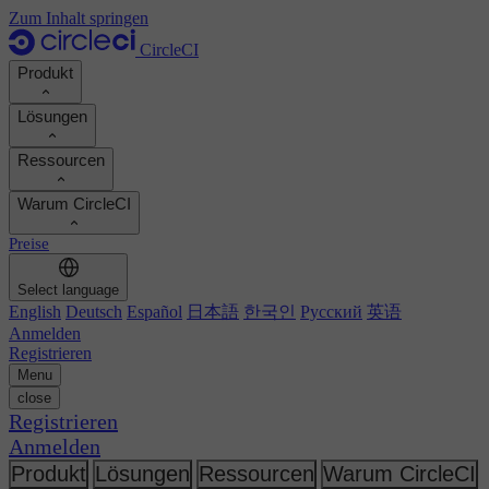
Zum Inhalt springen
CircleCI
Produkt
Lösungen
Produkt
Ressourcen
Demo
Entwickler
Warum CircleCI
Produkt-Roadmap
Platform-Engineers
Dokumentation
Dokumentation
Preise
Sicherheitsingenieure
Support-Portal
ROI berechnen
Ausführungsumgebungen
Engineering-Manager
Select language
Orbs-Registry
Chunk
Entwicklerproduktivität steigern
English
Deutsch
Español
日本語
한국인
Русский
英语
Führungskräfte
MCP-Server
Neu
Image-Registry
Anmelden
Vergleichen Sie Ihr Team
Build-Images
KI-Agenten
Registrieren
Build-Optimierung
Kundenerfolge ansehen
Menu
Autoscaling
Kundengeschichten
close
Technische Services
Automatisierung
Berichte & Leitfäden
Registrieren
Kontinuierliche Integration
Podcast
CircleCI vs GitHub Actions
Anmelden
Mobile
Blog
CircleCI vs Harness
KI
Themen
Produkt
Lösungen
Ressourcen
Warum CircleCI
GitHub
CircleCI vs Harness
Release-Orchestrierung