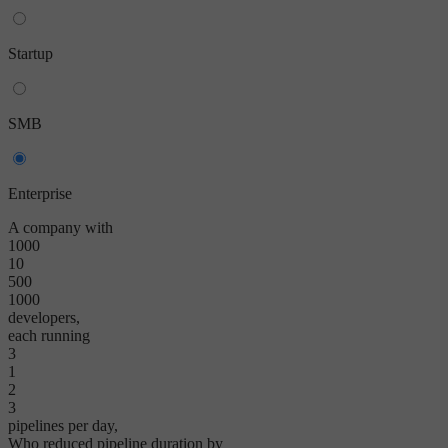
Startup
SMB
Enterprise
A company with
1000
10
500
1000
developers,
each running
3
1
2
3
pipelines per day,
Who reduced pipeline duration by