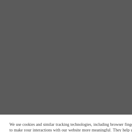
We use cookies and similar tracking technologies, including browser fing
to make your interactions with our website more meaningful. They help u