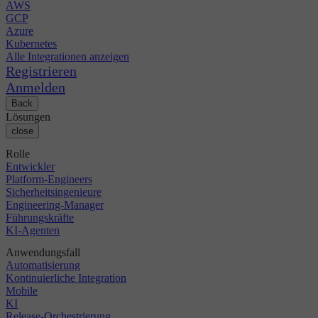
AWS
GCP
Azure
Kubernetes
Alle Integrationen anzeigen
Registrieren
Anmelden
Back
Lösungen
close
Rolle
Entwickler
Platform-Engineers
Sicherheitsingenieure
Engineering-Manager
Führungskräfte
KI-Agenten
Anwendungsfall
Automatisierung
Kontinuierliche Integration
Mobile
KI
Release-Orchestrierung