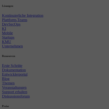
Lösungen
Kontinuierliche Integration
Plattform-Teams
DevSecOps
KI
Mobile
Startups
KMU
Unternehmen
Ressourcen
Erste Schritte
Dokumentation
Entwicklerportal
Blog
Themen
Veranstaltungen
Support erhalten
Diskussionsforum
Preise