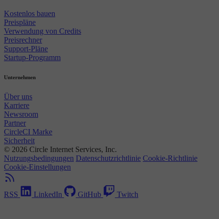
Kostenlos bauen
Preispläne
Verwendung von Credits
Preisrechner
Support-Pläne
Startup-Programm
Unternehmen
Über uns
Karriere
Newsroom
Partner
CircleCI Marke
Sicherheit
© 2026 Circle Internet Services, Inc.
Nutzungsbedingungen
Datenschutzrichtlinie
Cookie-Richtlinie
Cookie-Einstellungen
RSS
LinkedIn
GitHub
Twitch