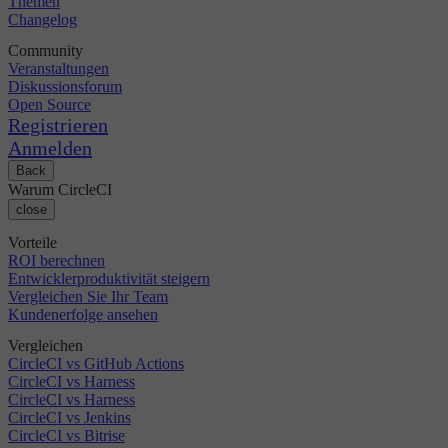
Themen
Changelog
Community
Veranstaltungen
Diskussionsforum
Open Source
Registrieren
Anmelden
Back
Warum CircleCI
close
Vorteile
ROI berechnen
Entwicklerproduktivität steigern
Vergleichen Sie Ihr Team
Kundenerfolge ansehen
Vergleichen
CircleCI vs GitHub Actions
CircleCI vs Harness
CircleCI vs Harness
CircleCI vs Jenkins
CircleCI vs Bitrise