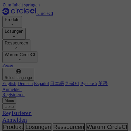
Zum Inhalt springen
CircleCI
Produkt
Lösungen
Produkt
Ressourcen
Demo
Entwickler
Warum CircleCI
Produkt-Roadmap
Platform-Engineers
Dokumentation
Dokumentation
Preise
Sicherheitsingenieure
Support-Portal
ROI berechnen
Ausführungsumgebungen
Engineering-Manager
Select language
Orbs-Registry
Chunk
Entwicklerproduktivität steigern
English
Deutsch
Español
日本語
한국인
Русский
英语
Führungskräfte
MCP-Server
Neu
Image-Registry
Anmelden
Vergleichen Sie Ihr Team
Build-Images
KI-Agenten
Registrieren
Build-Optimierung
Kundenerfolge ansehen
Menu
Autoscaling
Kundengeschichten
close
Technische Services
Automatisierung
Berichte & Leitfäden
Registrieren
Kontinuierliche Integration
Podcast
CircleCI vs GitHub Actions
Anmelden
Mobile
Blog
CircleCI vs Harness
KI
Themen
Produkt
Lösungen
Ressourcen
Warum CircleCI
GitHub
CircleCI vs Harness
Release-Orchestrierung