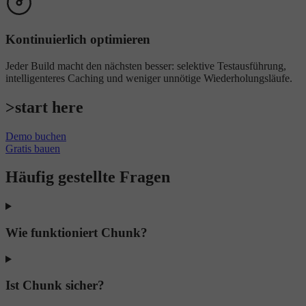
Kontinuierlich optimieren
Jeder Build macht den nächsten besser: selektive Testausführung,
intelligenteres Caching und weniger unnötige Wiederholungsläufe.
>
s
t
a
r
t
h
e
r
e
Demo buchen
Gratis bauen
Häufig gestellte Fragen
Wie funktioniert Chunk?
Ist Chunk sicher?