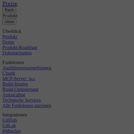
Changelog
GitLab
CircleCI vs Jenkins
Preise
Sicherheit & Compliance
Bitbucket
CircleCI vs Bitrise
Back
AWS
Veranstaltungen
Produkt
GCP
Diskussionsforum
Über uns
close
Azure
Enterprise
Open Source
Karriere
Kubernetes
KMU
Überblick
Partner
Startup
Produkt
Newsroom
Demo
Produkt-Roadmap
Dokumentation
Funktionen
Ausführungsumgebungen
Chunk
MCP-Server
Neu
Build-Images
Build-Optimierung
Autoscaling
Technische Services
Alle Funktionen anzeigen
Integrationen
GitHub
GitLab
Bitbucket