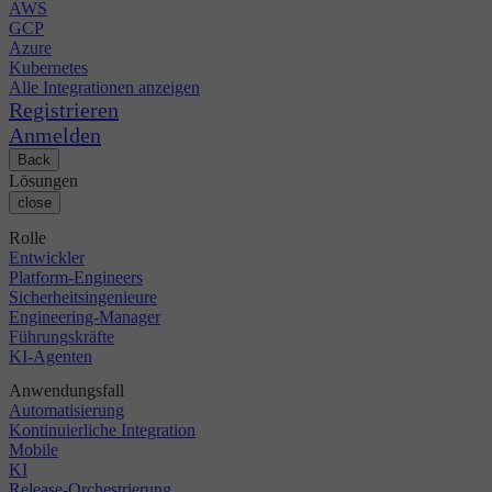
AWS
GCP
Azure
Kubernetes
Alle Integrationen anzeigen
Registrieren
Anmelden
Back
Lösungen
close
Rolle
Entwickler
Platform-Engineers
Sicherheitsingenieure
Engineering-Manager
Führungskräfte
KI-Agenten
Anwendungsfall
Automatisierung
Kontinuierliche Integration
Mobile
KI
Release-Orchestrierung