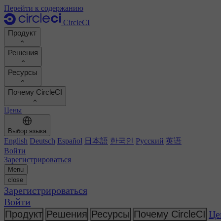
Перейти к содержанию
CircleCI
Продукт
Решения
Продукт
Ресурсы
Демо
Разработчики
Почему CircleCI
Дорожная карта продукта
Платформенные инженеры
Документация
Документация
Цены
Инженеры по безопасности
Портал поддержки
Рассчитать ROI
Среды выполнения
Руководители разработки
Выбор языка
Реестр Orbs
Chunk
Повышение продуктивности разработчиков
English
Deutsch
Español
日本語
한국인
Русский
英语
Бизнес-лидеры
MCP-сервер
Новое
Реестр образов
Войти
Сравните показатели своей команды
Образы сборки
ИИ-агенты
Зарегистрироваться
Оптимизация сборки
Посмотреть успехи клиентов
Menu
Автомасштабирование
Истории клиентов
close
Технические услуги
Автоматизация
Отчеты и руководства
Зарегистрироваться
Непрерывная интеграция
Подкаст
CircleCI против GitHub Actions
Войти
Мобильная разработка
Блог
CircleCI против Harness
Искусственный интеллект
Темы
Продукт
Решения
Ресурсы
Почему CircleCI
Це
GitHub
CircleCI против Buildkite
Оркестровка релиза