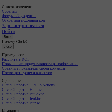
Список изменений
События
Форум обсуждений
Открытый исходный код
Зарегистрироваться
Войти
Back
Почему CircleCI
close
Преимущества
Рассчитать ROI
Повышение продуктивности разработчиков
Сравните показатели своей команды
Посмотреть успехи клиентов
Сравнение
CircleCI против GitHub Actions
CircleCI против Harness
CircleCI против Buildkite
CircleCI против Jenkins
CircleCI против Bitrise
Компания