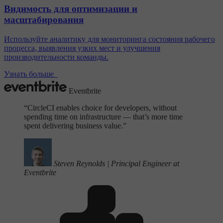
Видимость для оптимизации и
масштабирования
Используйте аналитику для мониторинга состояния рабочего
процесса, выявления узких мест и улучшения
производительности команды.
Узнать больше
Eventbrite
“
CircleCI enables choice for developers, without
spending time on infrastructure — that’s more time
spent delivering business value.”
Steven Reynolds
|
Principal Engineer at
Eventbrite