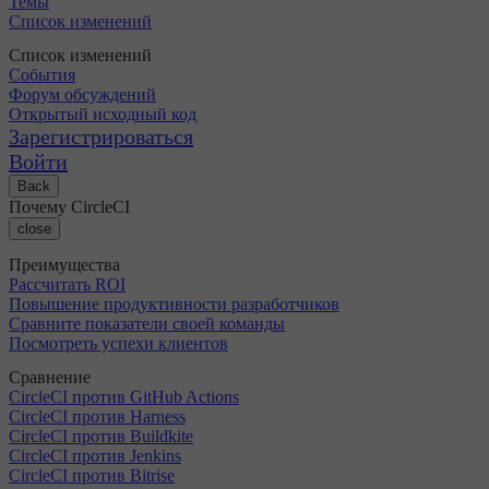
Темы
Список изменений
Список изменений
События
Форум обсуждений
Открытый исходный код
Зарегистрироваться
Войти
Back
Почему CircleCI
close
Преимущества
Рассчитать ROI
Повышение продуктивности разработчиков
Сравните показатели своей команды
Посмотреть успехи клиентов
Сравнение
CircleCI против GitHub Actions
CircleCI против Harness
CircleCI против Buildkite
CircleCI против Jenkins
CircleCI против Bitrise