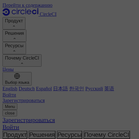
Перейти к содержанию
CircleCI
Продукт
Решения
Продукт
Ресурсы
Демо
Разработчики
Почему CircleCI
Дорожная карта продукта
Платформенные инженеры
Документация
Документация
Цены
Инженеры по безопасности
Портал поддержки
Рассчитать ROI
Среды выполнения
Руководители разработки
Выбор языка
Реестр Orbs
Chunk
Повышение продуктивности разработчиков
English
Deutsch
Español
日本語
한국인
Русский
英语
Бизнес-лидеры
MCP-сервер
Новое
Реестр образов
Войти
Сравните показатели своей команды
Образы сборки
ИИ-агенты
Зарегистрироваться
Оптимизация сборки
Посмотреть успехи клиентов
Menu
Автомасштабирование
Истории клиентов
close
Технические услуги
Автоматизация
Отчеты и руководства
Зарегистрироваться
Непрерывная интеграция
Подкаст
CircleCI против GitHub Actions
Войти
Мобильная разработка
Блог
CircleCI против Harness
Искусственный интеллект
Темы
Продукт
Решения
Ресурсы
Почему CircleCI
GitHub
CircleCI против Buildkite
Оркестровка релиза