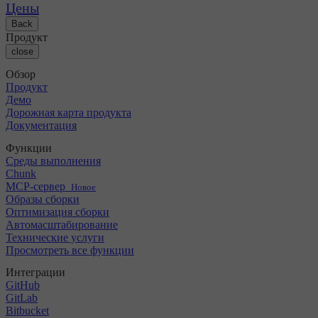
Список изменений
GitLab
CircleCI против Jenkins
Цены
Безопасность и соответствие требованиям
Bitbucket
CircleCI против Bitrise
Back
AWS
События
Продукт
GCP
Форум обсуждений
О нас
close
Azure
Крупный бизнес
Открытый исходный код
Карьера
Kubernetes
Малый и средний бизнес
Обзор
Партнеры
Стартап
Продукт
Новости
Демо
Дорожная карта продукта
Документация
Функции
Среды выполнения
Chunk
MCP-сервер
Новое
Образы сборки
Оптимизация сборки
Автомасштабирование
Технические услуги
Просмотреть все функции
Интеграции
GitHub
GitLab
Bitbucket