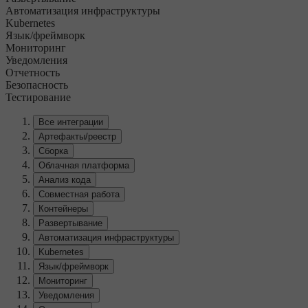
Автоматизация инфраструктуры
Kubernetes
Язык/фреймворк
Мониторинг
Уведомления
Отчетность
Безопасность
Тестирование
Все интеграции
Артефакты/реестр
Сборка
Облачная платформа
Анализ кода
Совместная работа
Контейнеры
Развертывание
Автоматизация инфраструктуры
Kubernetes
Язык/фреймворк
Мониторинг
Уведомления