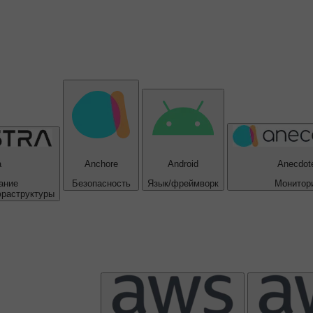
a
Anchore
Android
Anecdot
ание
Безопасность
Язык/фреймворк
Монитор
фраструктуры