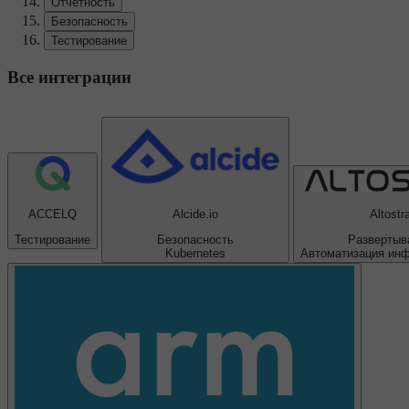
Отчетность
Безопасность
Тестирование
Все интеграции
ACCELQ
Alcide.io
Altostr
Тестирование
Безопасность
Развертыв
Kubernetes
Автоматизация ин