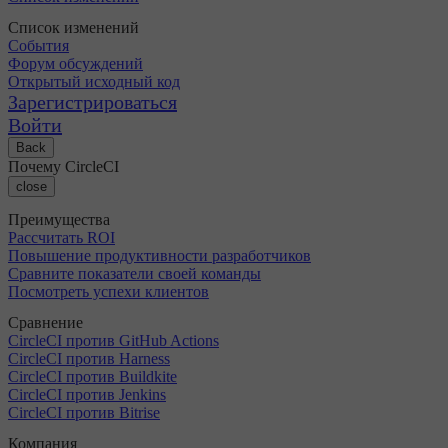
Список изменений
События
Форум обсуждений
Открытый исходный код
Зарегистрироваться
Войти
Back
Почему CircleCI
close
Преимущества
Рассчитать ROI
Повышение продуктивности разработчиков
Сравните показатели своей команды
Посмотреть успехи клиентов
Сравнение
CircleCI против GitHub Actions
CircleCI против Harness
CircleCI против Buildkite
CircleCI против Jenkins
CircleCI против Bitrise
Компания