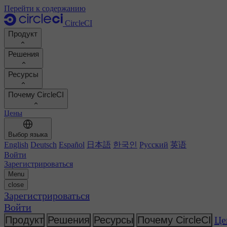
Перейти к содержанию
CircleCI
Продукт
Решения
Продукт
Ресурсы
Демо
Разработчики
Почему CircleCI
Дорожная карта продукта
Платформенные инженеры
Документация
Документация
Цены
Инженеры по безопасности
Портал поддержки
Рассчитать ROI
Среды выполнения
Руководители разработки
Выбор языка
Реестр Orbs
Chunk
Повышение продуктивности разработчиков
English
Deutsch
Español
日本語
한국인
Русский
英语
Бизнес-лидеры
MCP-сервер
Новое
Реестр образов
Войти
Сравните показатели своей команды
Образы сборки
ИИ-агенты
Зарегистрироваться
Оптимизация сборки
Посмотреть успехи клиентов
Menu
Автомасштабирование
Истории клиентов
close
Технические услуги
Автоматизация
Отчеты и руководства
Зарегистрироваться
Непрерывная интеграция
Подкаст
CircleCI против GitHub Actions
Войти
Мобильная разработка
Блог
CircleCI против Harness
Искусственный интеллект
Темы
Продукт
Решения
Ресурсы
Почему CircleCI
Це
GitHub
CircleCI против Buildkite
Оркестровка релиза