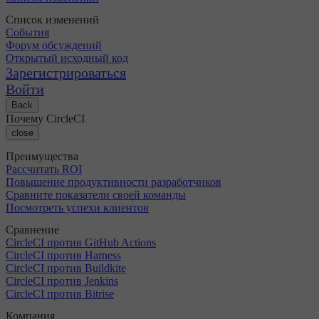
Список изменений
События
Форум обсуждений
Открытый исходный код
Зарегистрироваться
Войти
Back
Почему CircleCI
close
Преимущества
Рассчитать ROI
Повышение продуктивности разработчиков
Сравните показатели своей команды
Посмотреть успехи клиентов
Сравнение
CircleCI против GitHub Actions
CircleCI против Harness
CircleCI против Buildkite
CircleCI против Jenkins
CircleCI против Bitrise
Компания