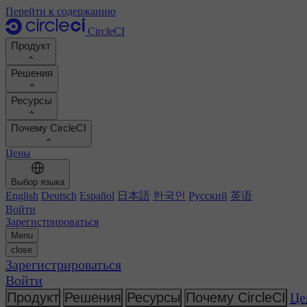
Перейти к содержанию
CircleCI
Продукт
Решения
Продукт
Ресурсы
Демо
Разработчики
Почему CircleCI
Дорожная карта продукта
Платформенные инженеры
Документация
Документация
Цены
Инженеры по безопасности
Портал поддержки
Рассчитать ROI
Среды выполнения
Руководители разработки
Выбор языка
Реестр Orbs
Chunk
Повышение продуктивности разработчиков
English
Deutsch
Español
日本語
한국인
Русский
英语
Бизнес-лидеры
MCP-сервер
Новое
Реестр образов
Войти
Сравните показатели своей команды
Образы сборки
ИИ-агенты
Зарегистрироваться
Оптимизация сборки
Посмотреть успехи клиентов
Menu
Автомасштабирование
Истории клиентов
close
Технические услуги
Автоматизация
Отчеты и руководства
Зарегистрироваться
Непрерывная интеграция
Подкаст
CircleCI против GitHub Actions
Войти
Мобильная разработка
Блог
CircleCI против Harness
Искусственный интеллект
Темы
Продукт
Решения
Ресурсы
Почему CircleCI
Це
GitHub
CircleCI против Buildkite
Оркестровка релиза