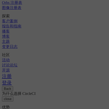
Orbs 注册表
图像注册表
探索
客户案例
报告和指南
播客
博客
主题
变更日志
社区
活动
讨论论坛
开源
注册
登录
Back
为什么选择 CircleCI
close
优势