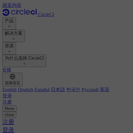
跳至内容
CircleCI
产品
解决方案
产品
资源
演示
开发人员
为什么选择 CircleCI
产品路线图
平台工程师
文档
文档
价格
安全工程师
支持门户
工程经理
计算投资回报率
执行环境
选择语言
Orbs 注册表
Chunk
业务领导
计算投资回报率
English
Deutsch
Español
日本語
한국인
Русский
英语
图像注册表
MCP 服务器
新的
登录
AI 代理
对标您的团队
构建映像
注册
查看客户成功案例
构建优化
Menu
客户案例
自动扩展
close
自动化
报告和指南
技术服务
注册
持续集成
播客
CircleCI 与 GitHub Actions
移动应用
登录
博客
CircleCI 与 Harness