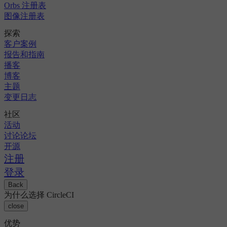
Orbs 注册表
图像注册表
探索
客户案例
报告和指南
播客
博客
主题
变更日志
社区
活动
讨论论坛
开源
注册
登录
Back
为什么选择 CircleCI
close
优势