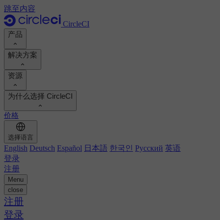
跳至内容
CircleCI
产品
解决方案
产品
资源
演示
开发人员
为什么选择 CircleCI
产品路线图
平台工程师
文档
文档
价格
安全工程师
支持门户
工程经理
计算投资回报率
执行环境
选择语言
Orbs 注册表
Chunk
业务领导
计算投资回报率
English
Deutsch
Español
日本語
한국인
Русский
英语
图像注册表
MCP 服务器
新的
登录
AI 代理
对标您的团队
构建映像
注册
查看客户成功案例
构建优化
Menu
客户案例
自动扩展
close
自动化
报告和指南
技术服务
注册
持续集成
播客
CircleCI 与 GitHub Actions
移动应用
登录
博客
CircleCI 与 Harness