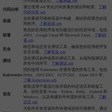
行代码集成它们。
了解构建 orb
通过使用 orb 简化代码质量的测试和检查。
了解
代码分析
代码分析 orb
在轻量级可移植容器中构建、测试和部署您的应
容器
用程序。
了解容器 orb
将您的应用程序发布到最流行的托管环境，包括
部署
AWS、Google Cloud 和 Microsoft Azure。
了解部
署 orb
静态和动态安全测试工具，确保您的应用程序安
安全
全且合规。
了解安全 orb
适合测试各种场景的测试工具。从端到端测试及
测试
所有中间环节。
了解测试 orb
找到使用 Kubernetes 部署所需的所有工具，包括
Kubernetes
Helm、AWS EKS、GCP GKE、Azure AKS 等。
了解 Kubernetes orb
获取适用于最流行技术栈的特定语言和框架工
具。轻松安装 Node、Python、Ruby、Android 和
语言
Windows，以及构建软件所需的所有工具。
了解
语言 orb
为软件开发管道的所有领域添加可观察性。通过