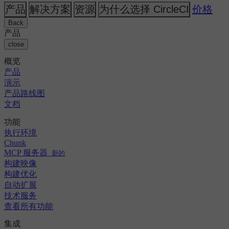
人工智能
主题
CircleCI 与 Buildkite
产品
解决方案
资源
为什么选择 CircleCI
价格
发布编排
GitHub
变更日志
CircleCI 与 Jenkins
GitLab
安全与合规
Back
CircleCI 与 Bitrise
Bitbucket
产品
AWS
活动
close
GCP
讨论论坛
关于我们
Azure
概览
企业
开源
职业机会
Kubernetes
产品
中小企业
合作伙伴
演示
初创公司
新闻中心
产品路线图
文档
功能
执行环境
Chunk
MCP 服务器
新的
构建映像
构建优化
自动扩展
技术服务
查看所有功能
集成