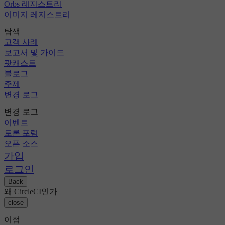
Orbs 레지스트리
이미지 레지스트리
탐색
고객 사례
보고서 및 가이드
팟캐스트
블로그
주제
변경 로그
변경 로그
이벤트
토론 포럼
오픈 소스
가입
로그인
Back
왜 CircleCI인가
close
이점