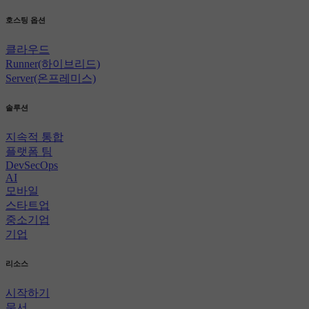
호스팅 옵션
클라우드
Runner(하이브리드)
Server(온프레미스)
솔루션
지속적 통합
플랫폼 팀
DevSecOps
AI
모바일
스타트업
중소기업
기업
리소스
시작하기
문서