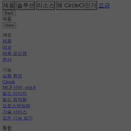
AI
주제
CircleCI 대 Buildkite
제품
솔루션
리소스
왜 CircleCI인가
요금
릴리스 오케스트레이션
GitHub
변경 로그
CircleCI 대 Jenkins
보안 및 규정 준수
GitLab
Back
CircleCI 대 Bitrise
Bitbucket
제품
AWS
이벤트
close
GCP
토론 포럼
회사 소개
Azure
엔터프라이즈
개요
오픈 소스
채용 정보
Kubernetes
중소기업
제품
파트너
스타트업
데모
뉴스룸
제품 로드맵
문서
기능
실행 환경
Chunk
MCP 서버
새로운
빌드 이미지
빌드 최적화
오토스케일링
기술 서비스
모든 기능 보기
통합