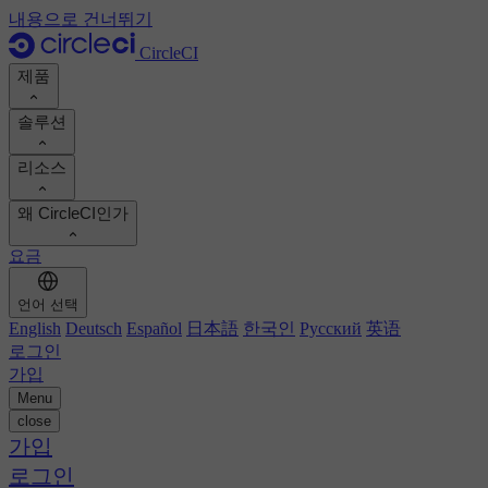
내용으로 건너뛰기
CircleCI
제품
솔루션
제품
리소스
데모
개발자
왜 CircleCI인가
제품 로드맵
플랫폼 엔지니어
문서
문서
요금
보안 엔지니어
지원 포털
엔지니어링 관리자
ROI 계산하기
실행 환경
언어 선택
Orbs 레지스트리
Chunk
비즈니스 리더
개발 생산성 향상
English
Deutsch
Español
日本語
한국인
Русский
英语
이미지 레지스트리
MCP 서버
새로운
로그인
AI 에이전트
팀 벤치마킹
빌드 이미지
가입
고객 성공 사례 보기
빌드 최적화
Menu
고객 사례
오토스케일링
close
자동화
보고서 및 가이드
기술 서비스
가입
지속적 통합
팟캐스트
CircleCI 대 GitHub Actions
모바일
로그인
블로그
CircleCI 대 Harness