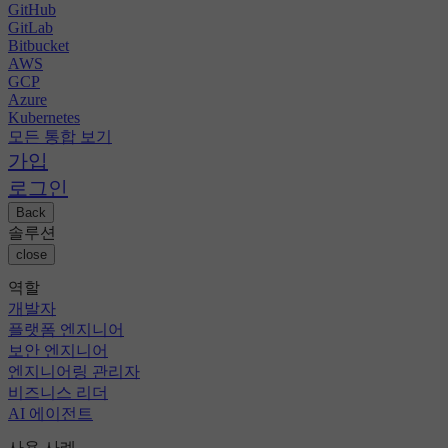
GitHub
GitLab
Bitbucket
AWS
GCP
Azure
Kubernetes
모든 통합 보기
가입
로그인
Back
솔루션
close
역할
개발자
플랫폼 엔지니어
보안 엔지니어
엔지니어링 관리자
비즈니스 리더
AI 에이전트
사용 사례