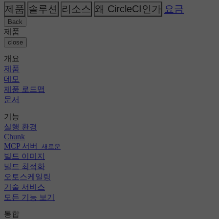
AI
주제
CircleCI 대 Buildkite
제품
솔루션
리소스
왜 CircleCI인가
요금
릴리스 오케스트레이션
GitHub
변경 로그
CircleCI 대 Jenkins
보안 및 규정 준수
GitLab
Back
CircleCI 대 Bitrise
Bitbucket
제품
AWS
이벤트
close
GCP
토론 포럼
회사 소개
Azure
엔터프라이즈
개요
오픈 소스
채용 정보
Kubernetes
중소기업
제품
파트너
스타트업
데모
뉴스룸
제품 로드맵
문서
기능
실행 환경
Chunk
MCP 서버
새로운
빌드 이미지
빌드 최적화
오토스케일링
기술 서비스
모든 기능 보기
통합