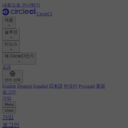
내용으로 건너뛰기
CircleCI
제품
솔루션
제품
리소스
데모
개발자
왜 CircleCI인가
제품 로드맵
플랫폼 엔지니어
문서
문서
요금
보안 엔지니어
지원 포털
엔지니어링 관리자
ROI 계산하기
실행 환경
언어 선택
Orbs 레지스트리
Chunk
비즈니스 리더
개발 생산성 향상
English
Deutsch
Español
日本語
한국인
Русский
英语
이미지 레지스트리
MCP 서버
새로운
로그인
AI 에이전트
팀 벤치마킹
빌드 이미지
가입
고객 성공 사례 보기
빌드 최적화
Menu
고객 사례
오토스케일링
close
자동화
보고서 및 가이드
기술 서비스
가입
지속적 통합
팟캐스트
CircleCI 대 GitHub Actions
모바일
로그인
블로그
CircleCI 대 Harness