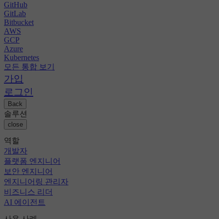
GitHub
GitLab
Bitbucket
AWS
GCP
Azure
Kubernetes
모든 통합 보기
가입
로그인
Back
솔루션
close
역할
개발자
플랫폼 엔지니어
보안 엔지니어
엔지니어링 관리자
비즈니스 리더
AI 에이전트
사용 사례