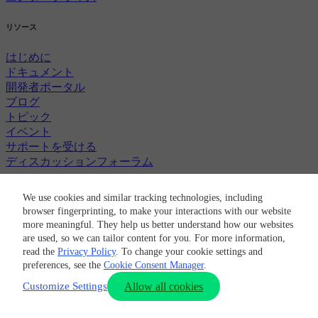
リソース
はじめに
ドキュメント
開発者ポータル
ブログ
トピック
イベント
サポートを受ける
ディスカッションフォーラム
料金
We use cookies and similar tracking technologies, including
browser fingerprinting, to make your interactions with our website
無料でビルド
more meaningful. They help us better understand how our websites
料金プラン
are used, so we can tailor content for you. For more information,
クレジットの使用
read the
Privacy Policy
. To change your cookie settings and
preferences, see the
Cookie Consent Manager
.
料金計算機
サポートプラン
Customize Settings
Allow all cookies
スタートアッププログラム