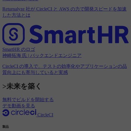
Returnalyze 社が CircleCI と AWS の力で開発スピードを加速
した方法とは
SmartHR のロゴ
神崎拓海 氏 | バックエンドエンジニア
CircleCI の導入で、テストの効率化やアプリケーションの品
質向上にも寄与していると実感
>未来を築く
無料でビルドを開始する
デモ動画を見る
CircleCI
製品