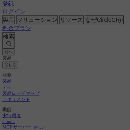
AI
CircleCI vs Harness
登録
トピック
リリース・オーケストレーション
CircleCI vs Jenkins
GitHub
変更履歴
ログイン
CircleCI vs Bitrise
セキュリティ＆コンプライアンス
GitLab
Bitbucket
製品
ソリューション
リソース
なぜCircleCIか
AWS
イベント
会社概要
料金プラン
GCP
ディスカッション・フォーラム
採用情報
Azure
エンタープライズ
検索
オープンソース
Kubernetes
パートナー
中小企業
ニュースルーム
スタートアップ
前へ
製品
閉じる
概要
製品
デモ
製品ロードマップ
ドキュメント
機能
実行環境
Chunk
MCP サーバー
新しい