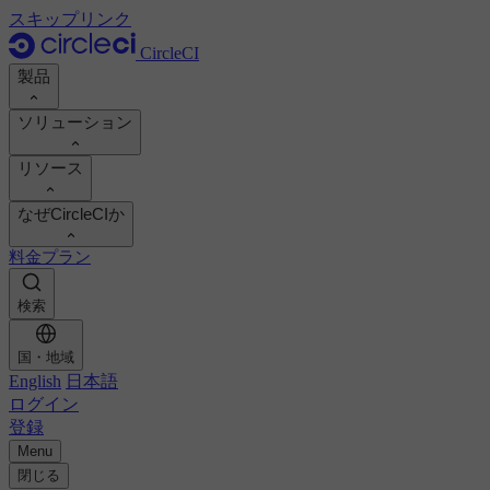
スキップリンク
CircleCI
製品
ソリューション
製品
リソース
デモ
開発者
なぜCircleCIか
製品ロードマップ
プラットフォームエンジニア
ドキュメント
ドキュメント
料金プラン
セキュリティ・エンジニア
サポートポータル
エンジニアリングマネージャー
ROI を計算
実行環境
検索
Orbsレジストリ
Chunk
ビジネスリーダー
開発生産性の向上
イメージレジストリ
MCP サーバー
新しい
AIエージェント
チームのベンチマーク
国・地域
ビルドイメージ
English
日本語
お客様の成功事例を見る
ビルドの最適化
ログイン
お客様事例
オートスケーリング
オートメーション
登録
レポート＆ガイド
技術サービス
継続的インテグレーション
Menu
CircleCI vs GitHub Actions
ポッドキャスト
モバイル
CircleCI vs Harness
閉じる
ブログ