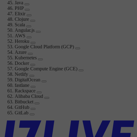
Java
PHP
Elixir
Clojure
Scala
Angular.js
AWS
Heroku
Google Cloud Platform (GCP)
Azure
Kubernetes
Docker
Google Compute Engine (GCE)
Netlify
DigitalOcean
fastlane
Rackspace
Alibaba Cloud
Bitbucket
GitHub
GitLab