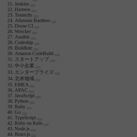
Jenkins
Harness
Teamcity
Atlassian Bamboo
Drone CI
Wercker
Ansible
Codeship
Buildkite
Amazon CodeBuild
スタートアップ
中小企業
エンタープライズ
北米地域
EMEA
APAC
JavaScript
Python
Ruby
Go
TypeScript
Ruby on Rails
Node.js
React.js