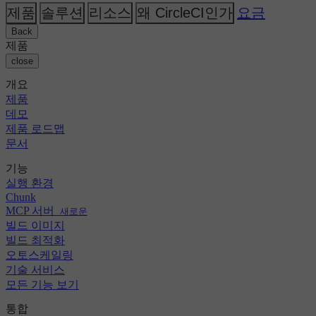
AI
주제
CircleCI 대 Buildkite
제품
솔루션
리소스
왜 CircleCI인가
요금
릴리스 오케스트레이션
GitHub
변경 로그
CircleCI 대 Jenkins
보안 및 규정 준수
GitLab
Back
CircleCI 대 Bitrise
Bitbucket
제품
AWS
이벤트
close
GCP
토론 포럼
회사 소개
Azure
엔터프라이즈
개요
오픈 소스
채용 정보
Kubernetes
중소기업
제품
파트너
스타트업
데모
뉴스룸
제품 로드맵
문서
기능
실행 환경
Chunk
MCP 서버
새로운
빌드 이미지
빌드 최적화
오토스케일링
기술 서비스
모든 기능 보기
통합