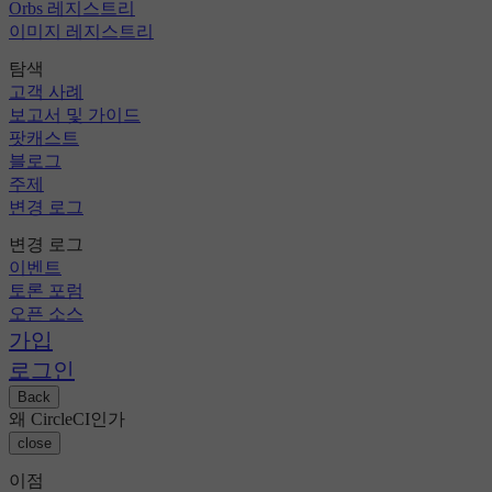
Orbs 레지스트리
이미지 레지스트리
탐색
고객 사례
보고서 및 가이드
팟캐스트
블로그
주제
변경 로그
변경 로그
이벤트
토론 포럼
오픈 소스
가입
로그인
Back
왜 CircleCI인가
close
이점