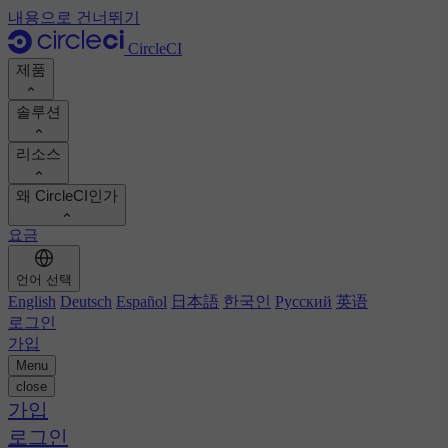
내용으로 건너뛰기
CircleCI
제품
솔루션
제품
리소스
데모
개발자
왜 CircleCI인가
제품 로드맵
플랫폼 엔지니어
문서
문서
요금
보안 엔지니어
지원 포털
엔지니어링 관리자
ROI 계산하기
실행 환경
언어 선택
Orbs 레지스트리
Chunk
비즈니스 리더
개발 생산성 향상
English
Deutsch
Español
日本語
한국인
Русский
英语
이미지 레지스트리
MCP 서버
새로운
로그인
AI 에이전트
팀 벤치마킹
빌드 이미지
가입
고객 성공 사례 보기
빌드 최적화
Menu
고객 사례
오토스케일링
close
자동화
보고서 및 가이드
기술 서비스
가입
지속적 통합
팟캐스트
CircleCI 대 GitHub Actions
모바일
로그인
블로그
CircleCI 대 Harness