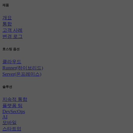
제품
개요
통합
고객 사례
변경 로그
호스팅 옵션
클라우드
Runner(하이브리드)
Server(온프레미스)
솔루션
지속적 통합
플랫폼 팀
DevSecOps
AI
모바일
스타트업