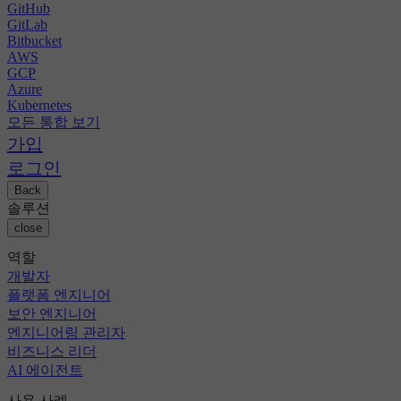
GitHub
GitLab
Bitbucket
AWS
GCP
Azure
Kubernetes
모든 통합 보기
가입
로그인
Back
솔루션
close
역할
개발자
플랫폼 엔지니어
보안 엔지니어
엔지니어링 관리자
비즈니스 리더
AI 에이전트
사용 사례