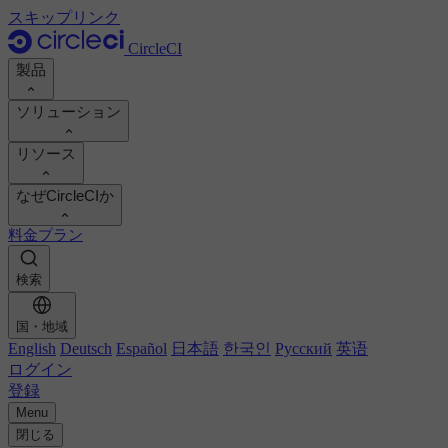
スキップリンク
CircleCI
製品
ソリューション
製品
リソース
デモ
開発者
なぜCircleCIか
製品ロードマップ
プラットフォームエンジニア
ドキュメント
ドキュメント
料金プラン
セキュリティ・エンジニア
サポートポータル
エンジニアリングマネージャー
ROI を計算
実行環境
検索
Orbsレジストリ
Chunk
ビジネスリーダー
開発生産性の向上
イメージレジストリ
MCP サーバー
新しい
AIエージェント
チームのベンチマーク
国・地域
ビルドイメージ
English
Deutsch
Español
日本語
한국인
Русский
英语
お客様の成功事例を見る
ビルドの最適化
ログイン
お客様事例
オートスケーリング
オートメーション
登録
レポート＆ガイド
技術サービス
継続的インテグレーション
Menu
CircleCI vs GitHub Actions
ポッドキャスト
モバイル
CircleCI vs Harness
閉じる
ブログ