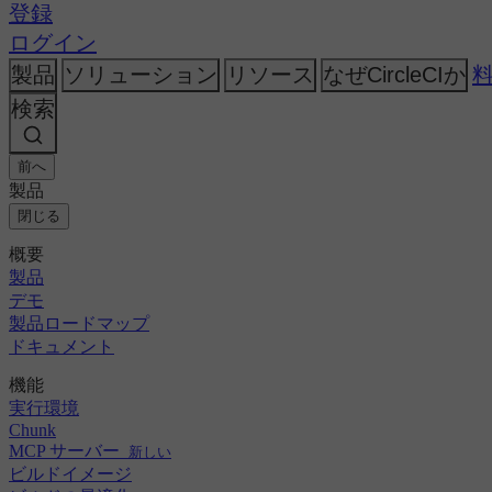
AI
CircleCI vs Harness
登録
トピック
リリース・オーケストレーション
CircleCI vs Jenkins
GitHub
変更履歴
ログイン
CircleCI vs Bitrise
セキュリティ＆コンプライアンス
GitLab
Bitbucket
製品
ソリューション
リソース
なぜCircleCIか
AWS
イベント
会社概要
検索
GCP
ディスカッション・フォーラム
採用情報
Azure
エンタープライズ
オープンソース
Kubernetes
パートナー
中小企業
前へ
ニュースルーム
スタートアップ
製品
閉じる
概要
製品
デモ
製品ロードマップ
ドキュメント
機能
実行環境
Chunk
MCP サーバー
新しい
ビルドイメージ