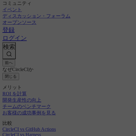
コミュニティ
イベント
ディスカッション・フォーラム
オープンソース
登録
ログイン
検索
前へ
なぜCircleCIか
閉じる
メリット
ROI を計算
開発生産性の向上
チームのベンチマーク
お客様の成功事例を見る
比較
CircleCI vs GitHub Actions
CircleCI vs Harness