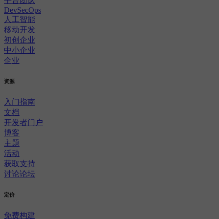
平台团队
DevSecOps
人工智能
移动开发
初创企业
中小企业
企业
资源
入门指南
文档
开发者门户
博客
主题
活动
获取支持
讨论论坛
定价
免费构建