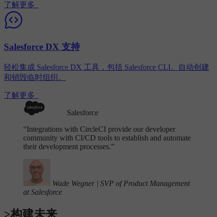
了解更多
Salesforce DX 支持
轻松集成 Salesforce DX 工具，包括 Salesforce CLI。自动创建
和销毁临时组织。
了解更多
Salesforce
“
Integrations with CircleCI provide our developer
community with CI/CD tools to establish and automate
their development processes.”
Wade Wegner
|
SVP of Product Management
at Salesforce
>构建未来