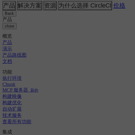
人工智能
主题
CircleCI 与 Buildkite
产品
解决方案
资源
为什么选择 CircleCI
价格
发布编排
GitHub
变更日志
CircleCI 与 Jenkins
GitLab
安全与合规
Back
CircleCI 与 Bitrise
Bitbucket
产品
AWS
活动
close
GCP
讨论论坛
关于我们
Azure
概览
企业
开源
职业机会
Kubernetes
产品
中小企业
合作伙伴
演示
初创公司
新闻中心
产品路线图
文档
功能
执行环境
Chunk
MCP 服务器
新的
构建映像
构建优化
自动扩展
技术服务
查看所有功能
集成