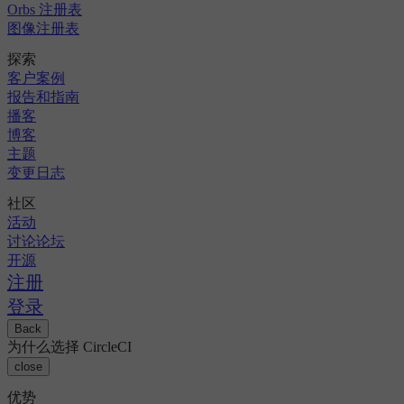
Orbs 注册表
图像注册表
探索
客户案例
报告和指南
播客
博客
主题
变更日志
社区
活动
讨论论坛
开源
注册
登录
Back
为什么选择 CircleCI
close
优势