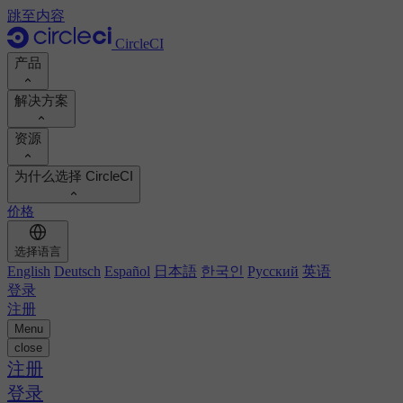
跳至内容
CircleCI
产品
解决方案
产品
资源
演示
开发人员
为什么选择 CircleCI
产品路线图
平台工程师
文档
文档
价格
安全工程师
支持门户
工程经理
计算投资回报率
执行环境
选择语言
Orbs 注册表
Chunk
业务领导
计算投资回报率
English
Deutsch
Español
日本語
한국인
Русский
英语
图像注册表
MCP 服务器
新的
登录
AI 代理
对标您的团队
构建映像
注册
查看客户成功案例
构建优化
Menu
客户案例
自动扩展
close
自动化
报告和指南
技术服务
注册
持续集成
播客
CircleCI 与 GitHub Actions
移动应用
登录
博客
CircleCI 与 Harness