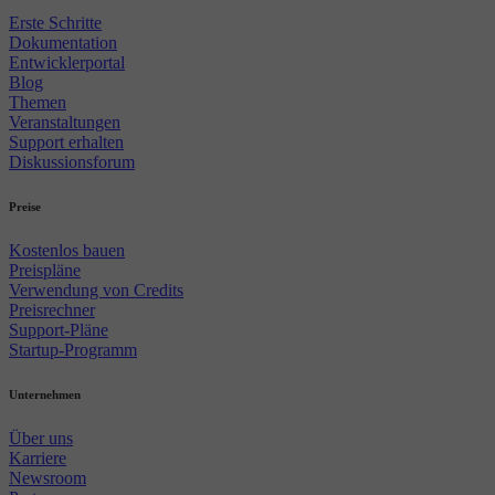
Erste Schritte
Dokumentation
Entwicklerportal
Blog
Themen
Veranstaltungen
Support erhalten
Diskussionsforum
Preise
Kostenlos bauen
Preispläne
Verwendung von Credits
Preisrechner
Support-Pläne
Startup-Programm
Unternehmen
Über uns
Karriere
Newsroom