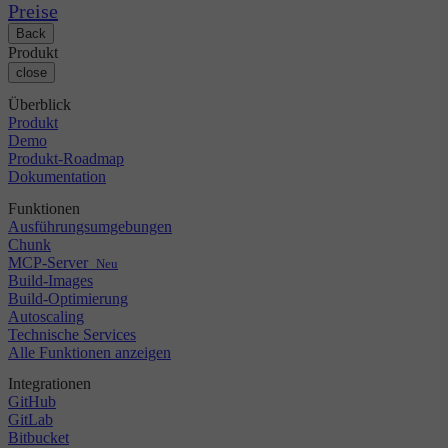
Changelog
GitLab
CircleCI vs Jenkins
Preise
Sicherheit & Compliance
Bitbucket
CircleCI vs Bitrise
Back
AWS
Veranstaltungen
Produkt
GCP
Diskussionsforum
Über uns
close
Azure
Enterprise
Open Source
Karriere
Kubernetes
KMU
Überblick
Partner
Startup
Produkt
Newsroom
Demo
Produkt-Roadmap
Dokumentation
Funktionen
Ausführungsumgebungen
Chunk
MCP-Server
Neu
Build-Images
Build-Optimierung
Autoscaling
Technische Services
Alle Funktionen anzeigen
Integrationen
GitHub
GitLab
Bitbucket