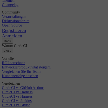
Themen
Changelog
Community
Veranstaltungen
Diskussionsforum
Open Source
Registrieren
Anmelden
Back
Warum CircleCI
close
Vorteile
ROI berechnen
Entwicklerproduktivität steigern
Vergleichen Sie Ihr Team
Kundenerfolge ansehen
Vergleichen
CircleCI vs GitHub Actions
CircleCI vs Harness
CircleCI vs Harness
CircleCI vs Jenkins
CircleCI vs Bitrise