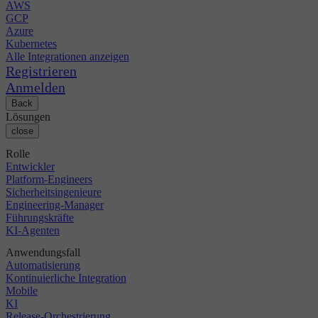
AWS
GCP
Azure
Kubernetes
Alle Integrationen anzeigen
Registrieren
Anmelden
Back
Lösungen
close
Rolle
Entwickler
Platform-Engineers
Sicherheitsingenieure
Engineering-Manager
Führungskräfte
KI-Agenten
Anwendungsfall
Automatisierung
Kontinuierliche Integration
Mobile
KI
Release-Orchestrierung