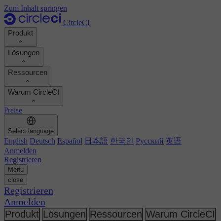
Zum Inhalt springen
CircleCI
Produkt
Lösungen
Produkt
Ressourcen
Demo
Entwickler
Warum CircleCI
Produkt-Roadmap
Platform-Engineers
Dokumentation
Dokumentation
Preise
Sicherheitsingenieure
Support-Portal
ROI berechnen
Ausführungsumgebungen
Engineering-Manager
Select language
Orbs-Registry
Chunk
Entwicklerproduktivität steigern
English
Deutsch
Español
日本語
한국인
Русский
英语
Führungskräfte
MCP-Server
Neu
Image-Registry
Anmelden
Vergleichen Sie Ihr Team
Build-Images
KI-Agenten
Registrieren
Build-Optimierung
Kundenerfolge ansehen
Menu
Autoscaling
Kundengeschichten
close
Technische Services
Automatisierung
Berichte & Leitfäden
Registrieren
Kontinuierliche Integration
Podcast
CircleCI vs GitHub Actions
Anmelden
Mobile
Blog
CircleCI vs Harness
KI
Themen
Produkt
Lösungen
Ressourcen
Warum CircleCI
GitHub
CircleCI vs Harness
Release-Orchestrierung