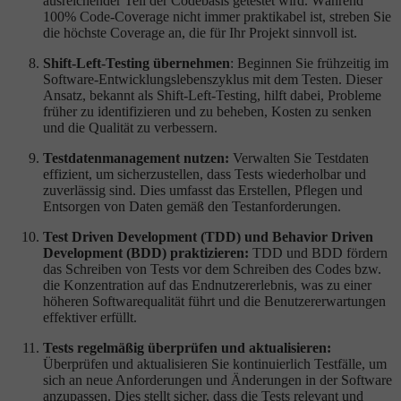
ausreichender Teil der Codebasis getestet wird. Während
100% Code-Coverage nicht immer praktikabel ist, streben Sie
die höchste Coverage an, die für Ihr Projekt sinnvoll ist.
Shift-Left-Testing übernehmen
: Beginnen Sie frühzeitig im
Software-Entwicklungslebenszyklus mit dem Testen. Dieser
Ansatz, bekannt als Shift-Left-Testing, hilft dabei, Probleme
früher zu identifizieren und zu beheben, Kosten zu senken
und die Qualität zu verbessern.
Testdatenmanagement nutzen:
Verwalten Sie Testdaten
effizient, um sicherzustellen, dass Tests wiederholbar und
zuverlässig sind. Dies umfasst das Erstellen, Pflegen und
Entsorgen von Daten gemäß den Testanforderungen.
Test Driven Development (TDD) und Behavior Driven
Development (BDD) praktizieren:
TDD und BDD fördern
das Schreiben von Tests vor dem Schreiben des Codes bzw.
die Konzentration auf das Endnutzererlebnis, was zu einer
höheren Softwarequalität führt und die Benutzererwartungen
effektiver erfüllt.
Tests regelmäßig überprüfen und aktualisieren:
Überprüfen und aktualisieren Sie kontinuierlich Testfälle, um
sich an neue Anforderungen und Änderungen in der Software
anzupassen. Dies stellt sicher, dass die Tests relevant und