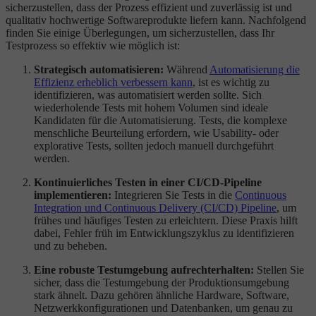
sicherzustellen, dass der Prozess effizient und zuverlässig ist und
qualitativ hochwertige Softwareprodukte liefern kann. Nachfolgend
finden Sie einige Überlegungen, um sicherzustellen, dass Ihr
Testprozess so effektiv wie möglich ist:
Strategisch automatisieren:
Während
Automatisierung die
Effizienz erheblich verbessern kann
, ist es wichtig zu
identifizieren, was automatisiert werden sollte. Sich
wiederholende Tests mit hohem Volumen sind ideale
Kandidaten für die Automatisierung. Tests, die komplexe
menschliche Beurteilung erfordern, wie Usability- oder
explorative Tests, sollten jedoch manuell durchgeführt
werden.
Kontinuierliches Testen in einer CI/CD-Pipeline
implementieren:
Integrieren Sie Tests in die
Continuous
Integration und Continuous Delivery (CI/CD) Pipeline
, um
frühes und häufiges Testen zu erleichtern. Diese Praxis hilft
dabei, Fehler früh im Entwicklungszyklus zu identifizieren
und zu beheben.
Eine robuste Testumgebung aufrechterhalten:
Stellen Sie
sicher, dass die Testumgebung der Produktionsumgebung
stark ähnelt. Dazu gehören ähnliche Hardware, Software,
Netzwerkkonfigurationen und Datenbanken, um genau zu