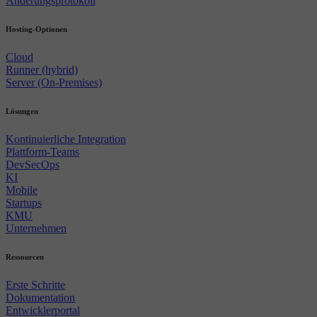
Änderungsprotokoll
Hosting-Optionen
Cloud
Runner (hybrid)
Server (On-Premises)
Lösungen
Kontinuierliche Integration
Plattform-Teams
DevSecOps
KI
Mobile
Startups
KMU
Unternehmen
Ressourcen
Erste Schritte
Dokumentation
Entwicklerportal