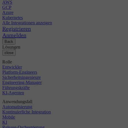
AWS
GCP
Azure
Kubernetes
Alle Integrationen anzeigen
Registrieren
Anmelden
Back
Lösungen
close
Rolle
Entwickler
Platform-Engineers
Sicherheitsingenieure
Engineering-Manager
Führungskräfte
KI-Agenten
Anwendungsfall
Automatisierung
Kontinuierliche Integration
Mobile
KI
Release-Orchestrierung