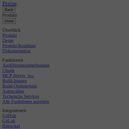
Changelog
GitLab
CircleCI vs Jenkins
Preise
Sicherheit & Compliance
Bitbucket
CircleCI vs Bitrise
Back
AWS
Veranstaltungen
Produkt
GCP
Diskussionsforum
Über uns
close
Azure
Enterprise
Open Source
Karriere
Kubernetes
KMU
Überblick
Partner
Startup
Produkt
Newsroom
Demo
Produkt-Roadmap
Dokumentation
Funktionen
Ausführungsumgebungen
Chunk
MCP-Server
Neu
Build-Images
Build-Optimierung
Autoscaling
Technische Services
Alle Funktionen anzeigen
Integrationen
GitHub
GitLab
Bitbucket