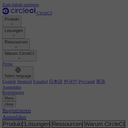
Zum Inhalt springen
CircleCI
Produkt
Lösungen
Produkt
Ressourcen
Demo
Entwickler
Warum CircleCI
Produkt-Roadmap
Platform-Engineers
Dokumentation
Dokumentation
Preise
Sicherheitsingenieure
Support-Portal
ROI berechnen
Ausführungsumgebungen
Engineering-Manager
Select language
Orbs-Registry
Chunk
Entwicklerproduktivität steigern
English
Deutsch
Español
日本語
한국인
Русский
英语
Führungskräfte
MCP-Server
Neu
Image-Registry
Anmelden
Vergleichen Sie Ihr Team
Build-Images
KI-Agenten
Registrieren
Build-Optimierung
Kundenerfolge ansehen
Menu
Autoscaling
Kundengeschichten
close
Technische Services
Automatisierung
Berichte & Leitfäden
Registrieren
Kontinuierliche Integration
Podcast
CircleCI vs GitHub Actions
Anmelden
Mobile
Blog
CircleCI vs Harness
KI
Themen
Produkt
Lösungen
Ressourcen
Warum CircleCI
GitHub
CircleCI vs Harness
Release-Orchestrierung