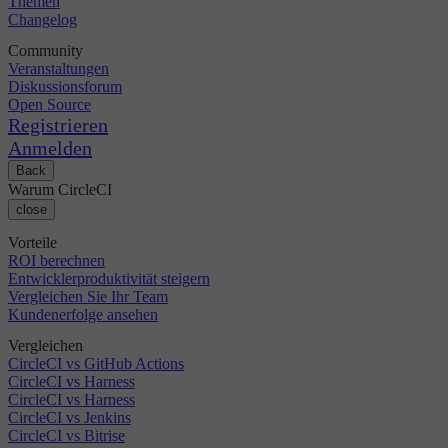
Themen
Changelog
Community
Veranstaltungen
Diskussionsforum
Open Source
Registrieren
Anmelden
Back
Warum CircleCI
close
Vorteile
ROI berechnen
Entwicklerproduktivität steigern
Vergleichen Sie Ihr Team
Kundenerfolge ansehen
Vergleichen
CircleCI vs GitHub Actions
CircleCI vs Harness
CircleCI vs Harness
CircleCI vs Jenkins
CircleCI vs Bitrise