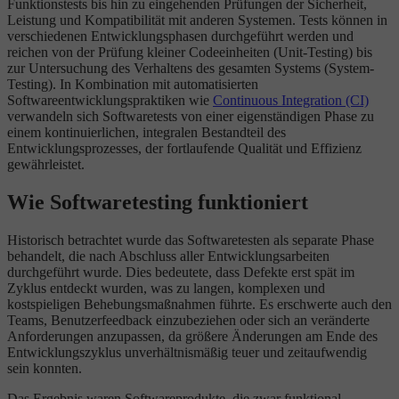
Funktionstests bis hin zu eingehenden Prüfungen der Sicherheit,
Leistung und Kompatibilität mit anderen Systemen. Tests können in
verschiedenen Entwicklungsphasen durchgeführt werden und
reichen von der Prüfung kleiner Codeeinheiten (Unit-Testing) bis
zur Untersuchung des Verhaltens des gesamten Systems (System-
Testing). In Kombination mit automatisierten
Softwareentwicklungspraktiken wie
Continuous Integration (CI)
verwandeln sich Softwaretests von einer eigenständigen Phase zu
einem kontinuierlichen, integralen Bestandteil des
Entwicklungsprozesses, der fortlaufende Qualität und Effizienz
gewährleistet.
Wie Softwaretesting funktioniert
Historisch betrachtet wurde das Softwaretesten als separate Phase
behandelt, die nach Abschluss aller Entwicklungsarbeiten
durchgeführt wurde. Dies bedeutete, dass Defekte erst spät im
Zyklus entdeckt wurden, was zu langen, komplexen und
kostspieligen Behebungsmaßnahmen führte. Es erschwerte auch den
Teams, Benutzerfeedback einzubeziehen oder sich an veränderte
Anforderungen anzupassen, da größere Änderungen am Ende des
Entwicklungszyklus unverhältnismäßig teuer und zeitaufwendig
sein konnten.
Das Ergebnis waren Softwareprodukte, die zwar funktional