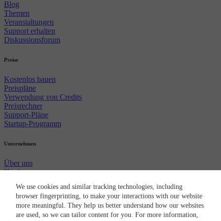
Blog
Themen
Veranstaltungen
Support erhalten
Diskussionsforum
Preise
Kostenlos bauen
Preispläne
Verwendung von Credits
Preisrechner
Support-Pläne
Startup-Programm
Unternehmen
Über uns
Karriere
Newsroom
We use cookies and similar tracking technologies, including
Partner
browser fingerprinting, to make your interactions with our website
CircleCI Marke
more meaningful. They help us better understand how our websites
Sicherheit
are used, so we can tailor content for you. For more information,
© 2026 Circle Internet Services, Inc.