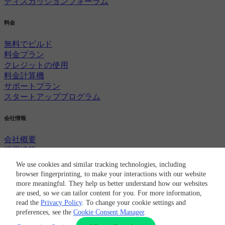
ディスカッションフォーラム
料金
無料でビルド
料金プラン
クレジットの使用
料金計算機
サポートプラン
スタートアッププログラム
会社情報
会社概要
採用情報
ニュースルーム
We use cookies and similar tracking technologies, including
パートナー
browser fingerprinting, to make your interactions with our website
CircleCIブランド
more meaningful. They help us better understand how our websites
セキュリティ
are used, so we can tailor content for you. For more information,
© 2026 Circle Internet Services, Inc.
read the
Privacy Policy
. To change your cookie settings and
利用規約
プライバシー ポリシー
Cookie ポリシー
Cookie設定
preferences, see the
Cookie Consent Manager
.