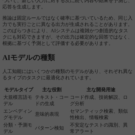
づいて、新しい入力に対する次に続く内容や結果を予測し、
応答を生成します。
推論は固定ルールではなく確率に基づいているため、同じ入
力でも実行ごとに異なる出力が生成されることがあります。
このばらつきにより、AIシステムは複雑かつ創造的なタス
クにも対応できますが、その出力は確定的な回答ではなく、
根拠に基づく予測として評価する必要があります。
AIモデルの種類
人工知能にはいくつかの種類のモデルがあり、それぞれ異な
るタイプのタスクに最適化されています。
モデルタイプ
主な役割
主な開発用途
大規模言語モ
テキスト・コー
コード作成、技術解説、ロ
デル
ドの生成
グ分析
エンベディン
セマンティック検索、類似
意味的表現
グモデル
性検出、情報検索
分類・予測モ
不安定なテストの識別、異
パターン検知
デル
常アラート