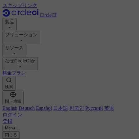
スキップリンク
CircleCI
製品
ソリューション
製品
リソース
デモ
開発者
なぜCircleCIか
製品ロードマップ
プラットフォームエンジニア
ドキュメント
ドキュメント
料金プラン
セキュリティ・エンジニア
サポートポータル
エンジニアリングマネージャー
ROI を計算
実行環境
検索
Orbsレジストリ
Chunk
ビジネスリーダー
開発生産性の向上
イメージレジストリ
MCP サーバー
新しい
AIエージェント
チームのベンチマーク
国・地域
ビルドイメージ
English
Deutsch
Español
日本語
한국인
Русский
英语
お客様の成功事例を見る
ビルドの最適化
ログイン
お客様事例
オートスケーリング
オートメーション
登録
レポート＆ガイド
技術サービス
継続的インテグレーション
Menu
CircleCI vs GitHub Actions
ポッドキャスト
モバイル
CircleCI vs Harness
閉じる
ブログ