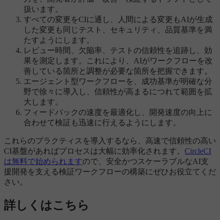
扱います。
すべての変更をCIに通し、人間による変更もAIが生成
した変更も同じテスト、セキュリティ、品質基準を満
たすようにします。
レビュー時間、欠陥率、テストの信頼性を追跡し、効
果を測定します。これにより、AIがワークフローを改
善している箇所と調整が必要な箇所を把握できます。
エージェント型ワークフローを、成功基準が明確な分
野で徐々に導入し、信頼性が高まるにつれて範囲を拡
大します。
フィードバックの速度を最適化し、開発速度の向上に
合わせて検証も迅速に行えるようにします。
これらのプラクティスを導入するなら、高速で信頼性の高い
CI基盤があればプロセスは大幅に効率化されます。
CircleCI
は無料で始められます
ので、安全かつスケーラブルなAI支
援開発を支える検証ワークフローの構築にぜひお役立てくだ
さい。
詳しくはこちら