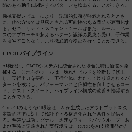
陥のある動作に関連するパターンを検出することができる。
機械支援レビューにより、認知的負荷が軽減されるととも
に、他の方法では見落とされる可能性のある問題が表面化す
る。セキュリティ・スキャン・ツールはまた、ルール・ベー
スのアプローチを超えるパターン認識の恩恵も受け、手作業
を増やすことなく、より徹底的な検証を行うことができる。
CI/CD パイプライン
AI機能は、CI/CDシステムに統合された場合に特に価値を発
揮する。これらのツールは、壊れたビルドを診断して修正
し、実行出力を要約し、実行全体にわたって繰り返されるパ
ターンを検出し、パフォーマンスと信頼性を向上させるコー
ド、テスト・スイート、パイプライン構成の改善を推奨する
ことができる。
CircleCIのようなCI環境は、AIが生成したアウトプットを決
定論的基準に対して検証できる構造化された条件を提供す
る。明確な成功シグナル、迅速なフィードバックループ、お
よび明確に定義された実行境界は、CI/CDをAI支援開発のた