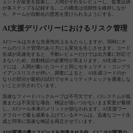
ェントが変更を提案し、人間がそれをレビューし、監査証跡
が各ステップを記録する。この構造は信頼性を維持しなが
ら、チームが自動化の恩恵を受けられるようにする。
AI支援デリバリーにおけるリスク管理
AIツールは大きな生産性向上をもたらしますが、同時にチ
ームのリスク管理のあり方にも変化を生じさせます。コード
生成が高速化すると、手動レビューだけでは出力量に対応で
きないため、自動検証の必要性が高まります。AI生成コー
ドには、人間が書いたコードと同じセキュリティ・コンプラ
イアンスリスクが伴い、調査によると、AI生成コードのか
なりの部分が最初の試行でセキュリティチェックを通過しな
いことが示されています。
迅速なフィードバックループは不可欠です。CIシステムが低
速または不安定な場合、検証が追いつかないまま変更が蓄積
し、AIツール本来のメリットが損なわれます。AI支援ワー
クフローで最も成果を上げているチームは、迅速なコード生
成と同等に迅速な検証を両立させています。
AIが変更の量とスピードを加速させる中、CIこそが変更の