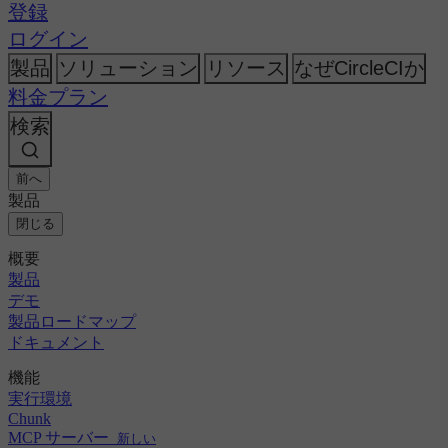
AI
CircleCI vs Harness
登録
トピック
リリース・オーケストレーション
CircleCI vs Jenkins
GitHub
変更履歴
ログイン
CircleCI vs Bitrise
セキュリティ＆コンプライアンス
GitLab
Bitbucket
製品
ソリューション
リソース
なぜCircleCIか
AWS
イベント
会社概要
料金プラン
GCP
ディスカッション・フォーラム
採用情報
Azure
エンタープライズ
検索
オープンソース
Kubernetes
パートナー
中小企業
ニュースルーム
スタートアップ
前へ
製品
閉じる
概要
製品
デモ
製品ロードマップ
ドキュメント
機能
実行環境
Chunk
MCP サーバー
新しい