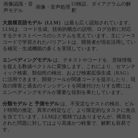
画像認識・音
UI検証、ダイアグラムの解
画像・音声処理
声モデル
釈
大規模言語モデル（LLM）
は最も広く認知されています。
LLMは、コード生成、技術的概念の説明、ログ分析に対応
するテキストベースのシステムを支えています。主にソース
コードで学習されたバリアントは、開発者が現在活用してい
る補完・生成機能の多くを実現しています。
エンベディングモデル
は、テキストやコードを、意味情報
を捉える数値ベクトルに変換します。これにより、セマンテ
ィック検索、類似性の検出、および検索拡張生成（RAG）
に活用できます。開発ツールが関連コードを提示したり、現
在の障害と過去のインシデントを関連付けたりする際には、
エンベディングモデルが重要な役割を果たしています。
分類モデル と 予測モデル
は、不安定なテストの検出、ビル
ド時間の推定、異常の特定など、より限定的なタスクに焦点
を当てています。LLMほど複雑ではありませんが、構造化
された問題に対してはより高速かつ軽量で、解釈も容易で
す。