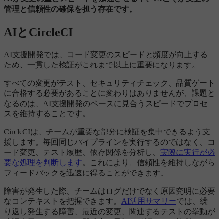
管理と信頼性の確保を担う存在です。
AIとCircleCI
AI支援開発では、コード変更のスピードと頻度が向上する
ため、一貫した検証がこれまで以上に重要になります。
すべての変更がテスト、セキュリティチェック、品質ゲート
に合格する必要があることに変わりはありませんが、課題と
なるのは、AI支援開発のペースに見合うスピードでプロセ
スを維持することです。
CircleCIは、チームが重要な部分に検証を集中できるよう支
援します。毎回同じパイプラインを実行するのではなく、コ
ード変更、テスト履歴、依存関係を分析し、
実際に実行が必
要な処理を判断します
。これにより、信頼性を維持しながら
フィードバックを迅速に得ることができます。
障害が発生した際、チームはログだけでなく原因究明に必要
なコンテキストを把握できます。
AI活用サマリー
では、繰
り返し発生する障害、最近の変更、関連するテストの挙動が